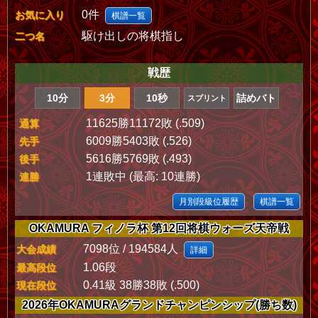
0件
お気に入り
棋譜一覧
駆け出しの将棋指し
二つ名
戦歴
10分
3分
10秒
詰めバト
スプリント
11625勝11172敗 (.509)
通算
6009勝5403敗 (.526)
先手
5616勝5769敗 (.493)
後手
1連敗中 (最高: 10連勝)
連勝
月別段級位履歴
棋譜一覧
OKAMURA フィノラ杯 第12回将棋ウォーズ天帝戦
7098位 / 194584人
大会成績
詳細
1.06段
最高段位
0.41級 38勝38敗 (.500)
現在段位
2026年OKAMURAグランドチャンピンシップ(勝ち数)