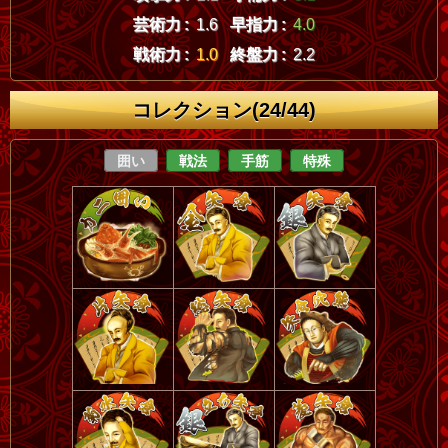
芸術力 :
1.6
早指力 :
4.0
戦術力 :
1.0
終盤力 :
2.2
コレクション(24/44)
囲い
戦法
手筋
特殊