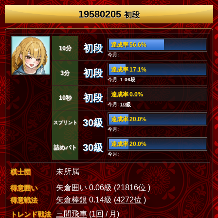
19580205
初段
達成率 56.6%
初段
10分
今月:
達成率 17.1%
初段
3分
今月:
1.06段
達成率 0.0%
初段
10秒
今月:
10級
達成率 20.0%
30級
スプリント
今月:
達成率 20.0%
30級
詰めバト
今月:
未所属
棋士団
矢倉囲い
0.06級 (
21816位
)
得意囲い
矢倉棒銀
0.14級 (
4272位
)
得意戦法
三間飛車
(1回 / 月)
トレンド戦法