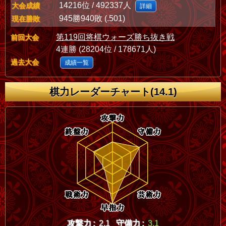
14216位 / 492337人
大会成績
詳細
945勝940敗 (.501)
現在勝敗
第119回将棋ウォーズ勝ち抜き戦
前回大会
4連勝 (28204位 / 178671人)
過去大会
成績一覧
棋力レーダーチャート(14.1)
攻撃力 :
2.1
守備力 :
3.1