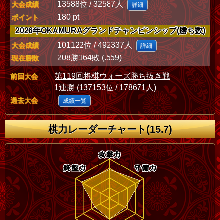
13588位 / 32587人
大会成績
詳細
180 pt
ポイント
2026年OKAMURAグランドチャンピンシップ(勝ち数)
101122位 / 492337人
大会成績
詳細
208勝164敗 (.559)
現在勝敗
第119回将棋ウォーズ勝ち抜き戦
前回大会
1連勝 (137153位 / 178671人)
過去大会
成績一覧
棋力レーダーチャート(15.7)