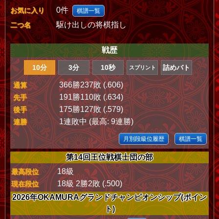
0件
お気に入り
棋譜一覧
駆け出しの将棋指し
二つ名
戦歴
10分
3分
10秒
詰めバト
スプリント
366勝237敗 (.606)
通算
191勝110敗 (.634)
先手
175勝127敗 (.579)
後手
1連敗中 (最高: 9連勝)
連勝
月別段級位履歴
棋譜一覧
第14回王位戦棋士団の部
18級
最高段位
18級 2勝2敗 (.500)
現在段位
2026年OKAMURAグランドチャンピオンシップ(ポイン
ト)