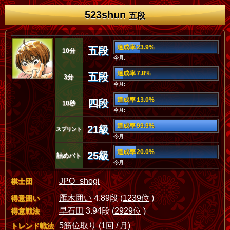
523shun
五段
達成率 23.9%
五段
10分
今月:
達成率 7.8%
五段
3分
今月:
達成率 13.0%
四段
10秒
今月:
達成率 99.9%
21級
スプリント
今月:
達成率 20.0%
25級
詰めバト
今月:
JPO_shogi
棋士団
雁木囲い
4.89段 (
1239位
)
得意囲い
早石田
3.94段 (
2929位
)
得意戦法
5筋位取り
(1回 / 月)
トレンド戦法