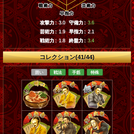
攻撃力 :
3.0
守備力 :
3.6
芸術力 :
1.9
早指力 :
2.1
戦術力 :
1.8
終盤力 :
3.4
コレクション(41/44)
囲い
戦法
手筋
特殊