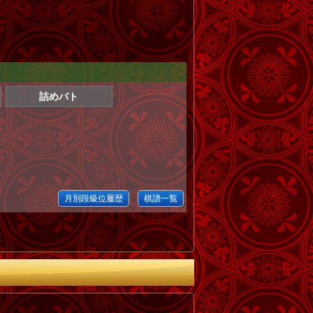
詰めバト
月別段級位履歴
棋譜一覧