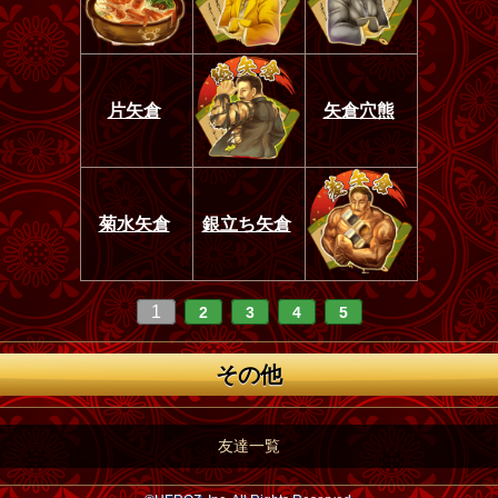
片矢倉
矢倉穴熊
菊水矢倉
銀立ち矢倉
1
2
3
4
5
その他
友達一覧