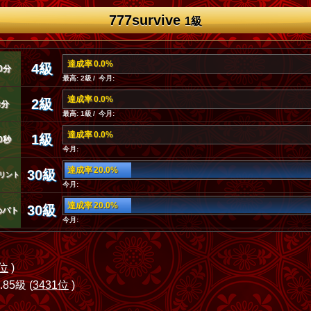
777survive
1級
達成率 0.0%
4級
0分
最高: 2級 / 今月:
達成率 0.0%
2級
3分
最高: 1級 / 今月:
達成率 0.0%
1級
0秒
今月:
達成率 20.0%
30級
リント
今月:
達成率 20.0%
30級
めバト
今月:
4位
)
.85級 (
3431位
)