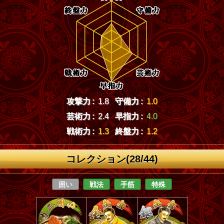
攻撃力 :
1.8
守備力 :
1.0
芸術力 :
2.4
早指力 :
4.0
戦術力 :
1.3
終盤力 :
1.2
コレクション(28/44)
囲い
戦法
手筋
特殊