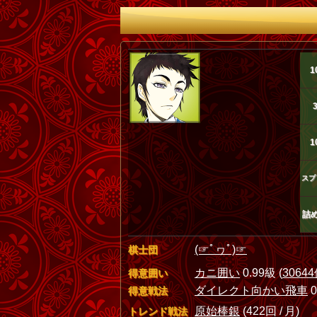
1
1
スプ
詰
(☞ﾟヮﾟ)☞
棋士団
カニ囲い
0.99級 (
3064
得意囲い
ダイレクト向かい飛車
0
得意戦法
原始棒銀
(422回 / 月)
トレンド戦法