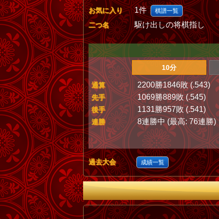
1件
お気に入り
棋譜一覧
駆け出しの将棋指し
二つ名
10分
2200勝1846敗 (.543)
通算
1069勝889敗 (.545)
先手
1131勝957敗 (.541)
後手
8連勝中 (最高: 76連勝)
連勝
過去大会
成績一覧