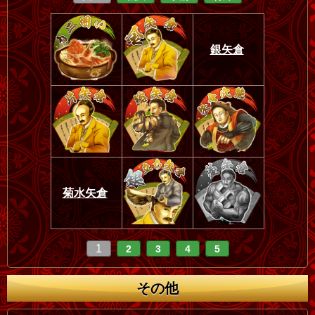
銀矢倉
菊水矢倉
1
2
3
4
5
その他