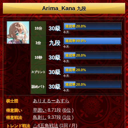
Arima_Kana
九段
達成率 20.0%
30級
10分
今月:
達成率 99.9%
九段
3分
今月:
達成率 20.0%
30級
10秒
今月:
達成率 20.0%
30級
スプリント
今月:
達成率 20.0%
30級
詰めバト
今月:
ありえるーあすら
棋士団
早囲い
8.71段 (
6位
)
得意囲い
鳥刺し
9.37段 (
1位
)
得意戦法
△4五角戦法
(1回 / 月)
トレンド戦法