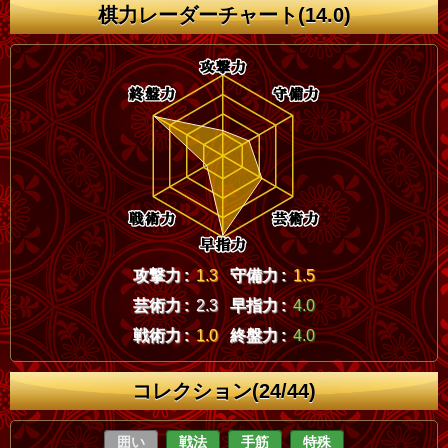
棋力レーダーチャート(14.0)
攻撃力 :
1.3
守備力 :
1.5
芸術力 :
2.3
早指力 :
4.0
戦術力 :
1.0
終盤力 :
4.0
コレクション(24/44)
囲い
戦法
手筋
特殊