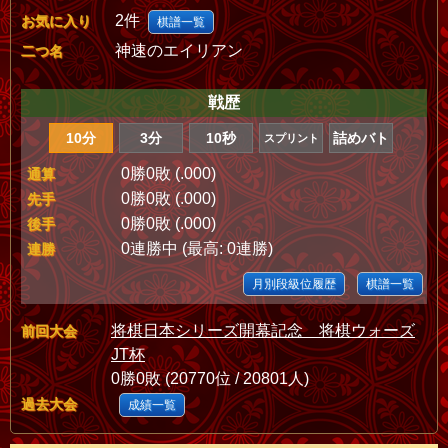
2件
お気に入り
棋譜一覧
神速のエイリアン
二つ名
戦歴
10分
3分
10秒
詰めバト
スプリント
0勝0敗 (.000)
通算
0勝0敗 (.000)
先手
0勝0敗 (.000)
後手
0連勝中 (最高: 0連勝)
連勝
月別段級位履歴
棋譜一覧
将棋日本シリーズ開幕記念 将棋ウォーズ
前回大会
JT杯
0勝0敗 (20770位 / 20801人)
過去大会
成績一覧