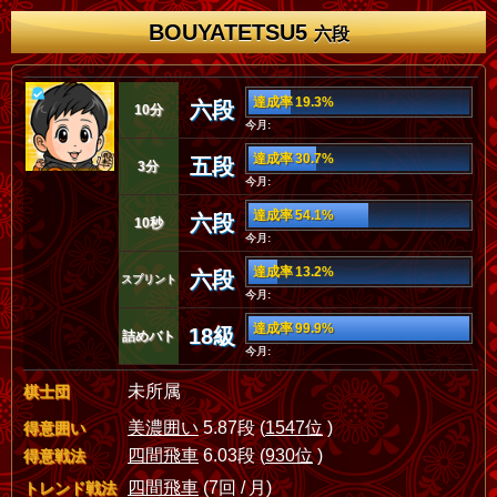
BOUYATETSU5
六段
達成率 19.3%
六段
10分
今月:
達成率 30.7%
五段
3分
今月:
達成率 54.1%
六段
10秒
今月:
達成率 13.2%
六段
スプリント
今月:
達成率 99.9%
18級
詰めバト
今月:
未所属
棋士団
美濃囲い
5.87段 (
1547位
)
得意囲い
四間飛車
6.03段 (
930位
)
得意戦法
四間飛車
(7回 / 月)
トレンド戦法