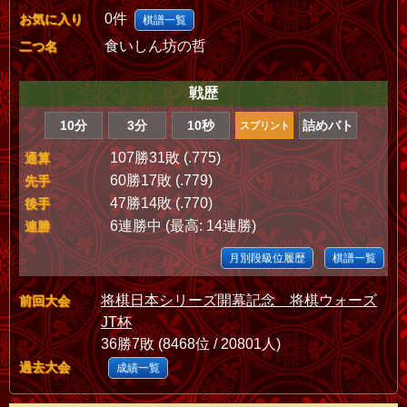
0件
お気に入り
棋譜一覧
食いしん坊の哲
二つ名
戦歴
10分
3分
10秒
詰めバト
スプリント
107勝31敗 (.775)
通算
60勝17敗 (.779)
先手
47勝14敗 (.770)
後手
6連勝中 (最高: 14連勝)
連勝
月別段級位履歴
棋譜一覧
将棋日本シリーズ開幕記念 将棋ウォーズ
前回大会
JT杯
36勝7敗 (8468位 / 20801人)
過去大会
成績一覧