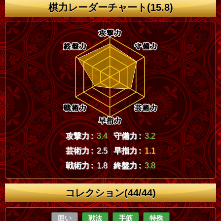
棋力レーダーチャート(15.8)
攻撃力 :
3.4
守備力 :
3.2
芸術力 :
2.5
早指力 :
1.1
戦術力 :
1.8
終盤力 :
3.8
コレクション(44/44)
囲い
戦法
手筋
特殊