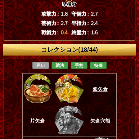
攻撃力 :
1.8
守備力 :
2.7
芸術力 :
2.7
早指力 :
2.4
戦術力 :
0.4
終盤力 :
1.6
コレクション(18/44)
囲い
戦法
手筋
特殊
銀矢倉
片矢倉
矢倉穴熊