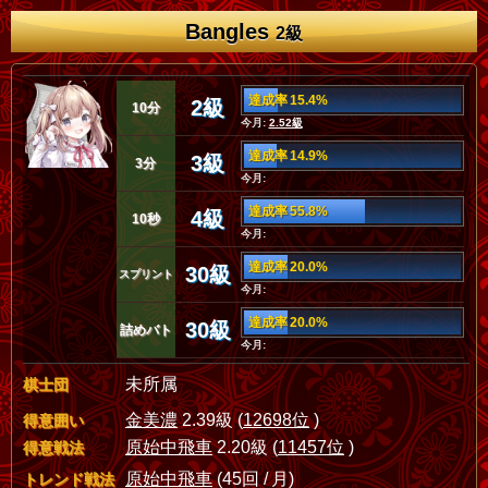
Bangles
2級
達成率 15.4%
2級
10分
今月:
2.52級
達成率 14.9%
3級
3分
今月:
達成率 55.8%
4級
10秒
今月:
達成率 20.0%
30級
スプリント
今月:
達成率 20.0%
30級
詰めバト
今月:
未所属
棋士団
金美濃
2.39級 (
12698位
)
得意囲い
原始中飛車
2.20級 (
11457位
)
得意戦法
原始中飛車
(45回 / 月)
トレンド戦法