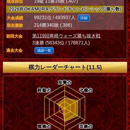
19級 11勝16敗 (.407)
現在段位
2026年OKAMURAグランドチャンピンシップ(勝ち数)
99231位 / 493937人
大会成績
詳細
214勝340敗 (.386)
現在勝敗
第119回将棋ウォーズ勝ち抜き戦
前回大会
3連勝 (58343位 / 178671人)
過去大会
成績一覧
棋力レーダーチャート(11.5)