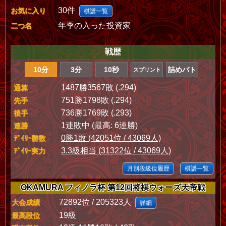
30件
お気に入り
棋譜一覧
年季の入った投資家
二つ名
戦歴
10分
3分
10秒
詰めバト
スプリント
1487勝3567敗 (.294)
通算
751勝1798敗 (.294)
先手
736勝1769敗 (.293)
後手
1連敗中 (最高: 6連勝)
連勝
0勝1敗 (42051位 / 43069人)
ﾃﾞｲﾘｰ勝数
3.3級相当 (31322位 / 43069人)
ﾃﾞｲﾘｰ実力
月別段級位履歴
棋譜一覧
OKAMURA フィノラ杯 第12回将棋ウォーズ天帝戦
72892位 / 205323人
大会成績
詳細
19級
最高段位