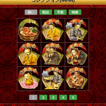
コレクション(44/44)
囲い
戦法
手筋
特殊
1
2
3
4
5