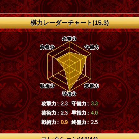
棋力レーダーチャート(15.3)
攻撃力 :
2.3
守備力 :
3.3
芸術力 :
2.3
早指力 :
4.0
戦術力 :
0.9
終盤力 :
2.5