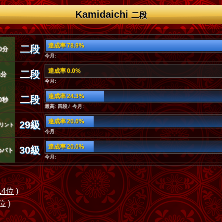
Kamidaichi
二段
達成率 78.9%
二段
0分
今月:
達成率 0.0%
二段
3分
今月:
達成率 24.3%
二段
0秒
最高: 四段 / 今月:
達成率 20.0%
29級
リント
今月:
達成率 20.0%
30級
めバト
今月:
14位
)
4位
)