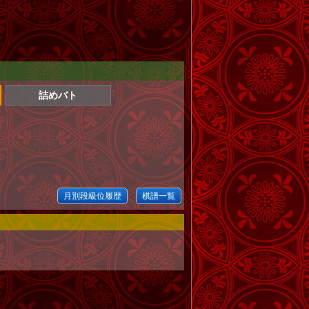
詰めバト
月別段級位履歴
棋譜一覧