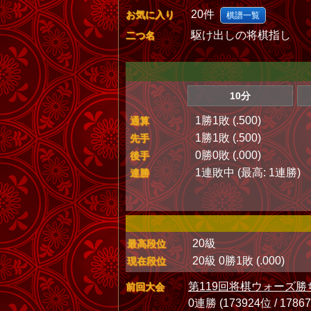
20件
お気に入り
棋譜一覧
駆け出しの将棋指し
二つ名
10分
1勝1敗 (.500)
通算
1勝1敗 (.500)
先手
0勝0敗 (.000)
後手
1連敗中 (最高: 1連勝)
連勝
20級
最高段位
20級 0勝1敗 (.000)
現在段位
第119回将棋ウォーズ勝
前回大会
0連勝 (173924位 / 1786