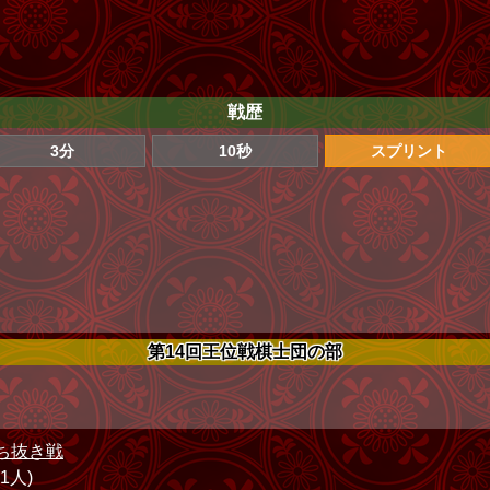
戦歴
3分
10秒
スプリント
第14回王位戦棋士団の部
ち抜き戦
71人)