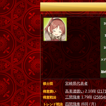
1
1
スプ
詰
宮崎県代表者
棋士団
高美濃囲い
2.10段 (
217
得意囲い
三間飛車
1.79段 (
2585
得意戦法
四間飛車
(6回 / 月)
トレンド戦法