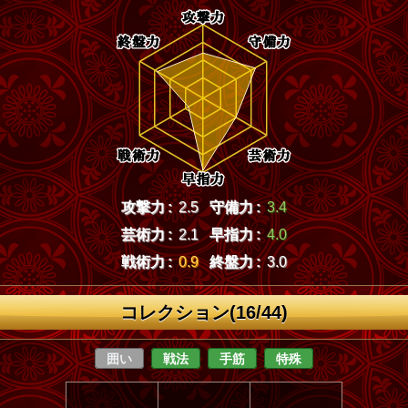
攻撃力 :
2.5
守備力 :
3.4
芸術力 :
2.1
早指力 :
4.0
戦術力 :
0.9
終盤力 :
3.0
コレクション(16/44)
囲い
戦法
手筋
特殊