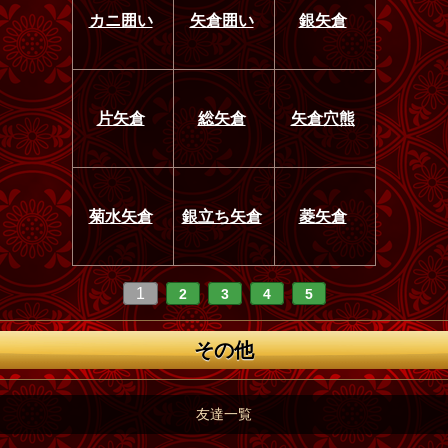
カニ囲い
矢倉囲い
銀矢倉
片矢倉
総矢倉
矢倉穴熊
菊水矢倉
銀立ち矢倉
菱矢倉
1
2
3
4
5
その他
友達一覧