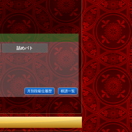
詰めバト
月別段級位履歴
棋譜一覧