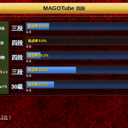
MAGOTube
四段
達成率 16.4%
三段
0分
今月:
達成率 0.0%
四段
3分
今月:
達成率 10.3%
四段
0秒
今月:
達成率 36.0%
三段
リント
今月:
達成率 20.0%
30級
めバト
今月:
11位
)