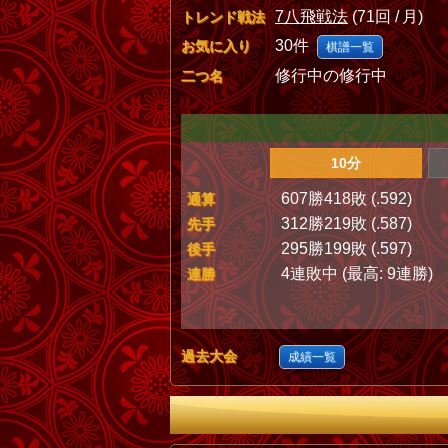
7八飛戦法
(71回 / 月)
トレンド戦法
30件
お気に入り
棋譜一覧
修行中の修行中
二つ名
10分
607勝418敗 (.592)
通算
312勝219敗 (.587)
先手
295勝199敗 (.597)
後手
4連敗中 (最高: 9連勝)
連勝
過去大会
成績一覧