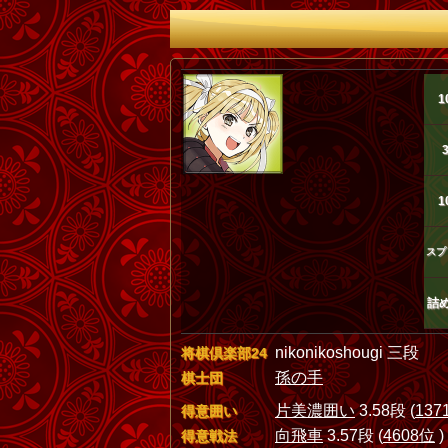
1
1
スプ
詰
nikonikoshougi 三段
将棋倶楽部24
孫の手
棋士団
片美濃囲い
3.58段 (
137
得意囲い
向飛車
3.57段 (
4608位
)
得意戦法