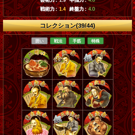
戦術力 :
1.4
終盤力 :
4.0
コレクション(39/44)
囲い
戦法
手筋
特殊