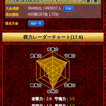
2026年OKAMURAグランドチャンピンシップ(勝ち数)
36486位 / 493937人
大会成績
詳細
450勝167敗 (.729)
現在勝敗
過去大会
成績一覧
棋力レーダーチャート(17.6)
攻撃力 :
2.9
守備力 :
3.5
芸術力 :
1.9
早指力 :
4.0