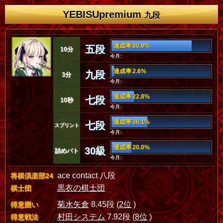
YEBISUpremium
九段
達成率 80.9%
五段
10分
今月:
達成率 2.6%
九段
3分
今月:
達成率 22.8%
七段
10秒
今月:
達成率 36.1%
七段
スプリント
今月:
達成率 20.0%
30級
詰めバト
今月:
ace contact 八段
将棋倶楽部24
黒衣の棋士団
棋士団
菊水矢倉
8.45段 (
2位
)
得意囲い
村田システム
7.92段 (
8位
)
得意戦法