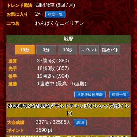
四間飛車
(6回 / 月)
トレンド戦法
2件
お気に入り
棋譜一覧
わんぱくなエイリアン
二つ名
戦歴
10分
3分
10秒
詰めバト
スプリント
37勝5敗 (.880)
通算
18勝3敗 (.857)
先手
19勝2敗 (.904)
後手
1連敗中 (最高: 16連勝)
連勝
月別段級位履歴
棋譜一覧
2026年OKAMURAグランドチャンピオンシップ(ポイン
ト)
337位 / 32585人
大会成績
詳細
1590 pt
ポイント