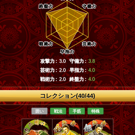
攻撃力 :
3.0
守備力 :
3.8
芸術力 :
2.0
早指力 :
4.0
戦術力 :
2.0
終盤力 :
4.0
コレクション(40/44)
囲い
戦法
手筋
特殊