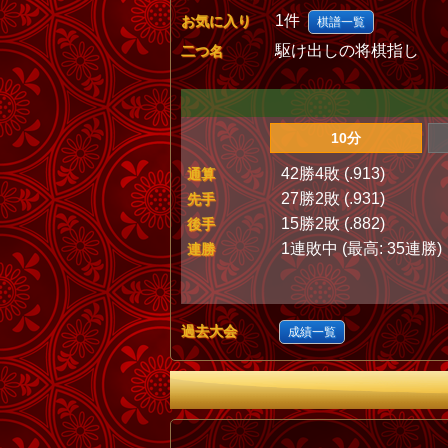
1件
お気に入り
棋譜一覧
駆け出しの将棋指し
二つ名
10分
42勝4敗 (.913)
通算
27勝2敗 (.931)
先手
15勝2敗 (.882)
後手
1連敗中 (最高: 35連勝)
連勝
過去大会
成績一覧