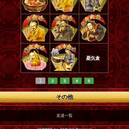
菱矢倉
1
2
3
4
5
その他
友達一覧