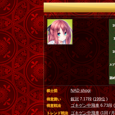
1
1
スプ
詰
NAD shogi
棋士団
銀冠
7.17段 (
199位
)
得意囲い
ゴキゲン中飛車
6.73段 (
得意戦法
ゴキゲン中飛車
(1回 / 月
トレンド戦法