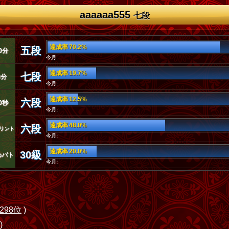
aaaaaa555
七段
達成率 70.2%
五段
0分
今月:
達成率 19.7%
七段
3分
今月:
達成率 12.5%
六段
0秒
今月:
達成率 48.0%
六段
リント
今月:
達成率 20.0%
30級
めバト
今月:
298位
)
)