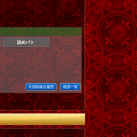
詰めバト
月別段級位履歴
棋譜一覧