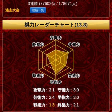
3連勝 (77602位 / 178671人)
過去大会
成績一覧
棋力レーダーチャート(13.8)
攻撃力 :
2.1
守備力 :
3.0
芸術力 :
2.4
早指力 :
3.0
戦術力 :
1.3
終盤力 :
2.1