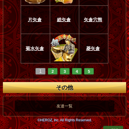
片矢倉
総矢倉
矢倉穴熊
菊水矢倉
菱矢倉
1
2
3
4
5
その他
友達一覧
©HEROZ, Inc. All Rights Reserved.