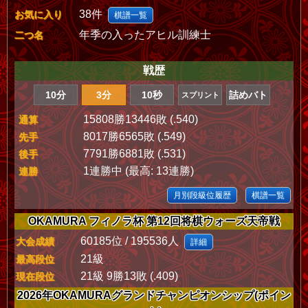
38件
お気に入り
棋譜一覧
年季の入ったアヒル訓練士
二つ名
戦歴
10分
3分
10秒
詰めバト
スプリント
15808勝13446敗 (.540)
通算
8017勝6565敗 (.549)
先手
7791勝6881敗 (.531)
後手
1連勝中 (最高: 13連勝)
連勝
月別段級位履歴
棋譜一覧
OKAMURA フィノラ杯 第12回将棋ウォーズ天帝戦
60185位 / 195536人
大会成績
詳細
21級
最高段位
21級 9勝13敗 (.409)
現在段位
2026年OKAMURAグランドチャンピオンシップ(ポイン