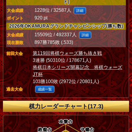
ト)
1228位 / 32587人
大会成績
詳細
920 pt
ポイント
2026年OKAMURAグランドチャンピンシップ(勝ち数)
15509位 / 492337人
大会成績
詳細
897勝785敗 (.533)
現在勝敗
第119回将棋ウォーズ勝ち抜き戦
前回大会
3連勝 (50310位 / 178671人)
将棋日本シリーズ開幕記念 将棋ウォーズ
JT杯
103勝100敗 (2972位 / 20801人)
過去大会
成績一覧
棋力レーダーチャート(17.3)