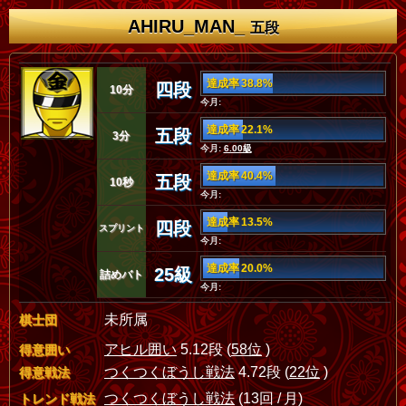
AHIRU_MAN_
五段
達成率 38.8%
四段
10分
今月:
達成率 22.1%
五段
3分
今月:
6.00級
達成率 40.4%
五段
10秒
今月:
達成率 13.5%
四段
スプリント
今月:
達成率 20.0%
25級
詰めバト
今月:
未所属
棋士団
アヒル囲い
5.12段 (
58位
)
得意囲い
つくつくぼうし戦法
4.72段 (
22位
)
得意戦法
つくつくぼうし戦法
(13回 / 月)
トレンド戦法