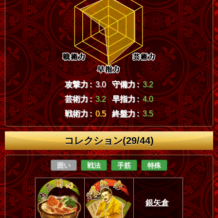
攻撃力 :
3.0
守備力 :
3.2
芸術力 :
3.2
早指力 :
4.0
戦術力 :
0.5
終盤力 :
3.5
コレクション(29/44)
囲い
戦法
手筋
特殊
銀矢倉