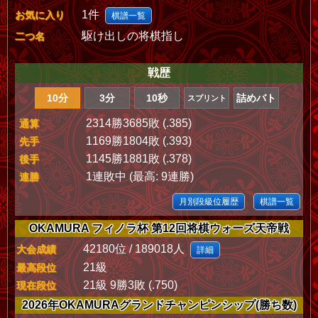
1件
お気に入り
棋譜一覧
駆け出しの将棋指し
二つ名
戦歴
10分
3分
10秒
詰めバト
スプリント
2314勝3685敗 (.385)
通算
1169勝1804敗 (.393)
先手
1145勝1881敗 (.378)
後手
1連敗中 (最高: 9連勝)
連勝
月別段級位履歴
棋譜一覧
OKAMURA フィノラ杯 第12回将棋ウォーズ天帝戦
42180位 / 189018人
大会成績
詳細
21級
最高段位
21級 9勝3敗 (.750)
現在段位
2026年OKAMURAグランドチャンピンシップ(勝ち数)