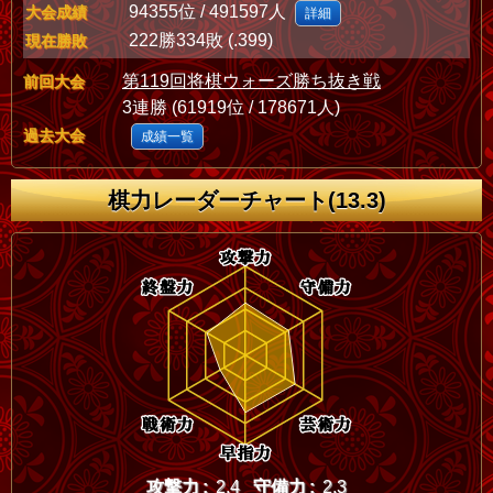
94355位 / 491597人
大会成績
詳細
222勝334敗 (.399)
現在勝敗
第119回将棋ウォーズ勝ち抜き戦
前回大会
3連勝 (61919位 / 178671人)
過去大会
成績一覧
棋力レーダーチャート(13.3)
攻撃力 :
2.4
守備力 :
2.3