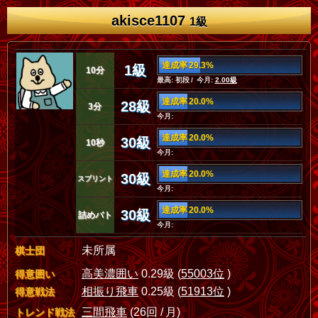
akisce1107
1級
達成率 29.3%
1級
10分
最高: 初段 / 今月:
2.00級
達成率 20.0%
28級
3分
今月:
達成率 20.0%
30級
10秒
今月:
達成率 20.0%
30級
スプリント
今月:
達成率 20.0%
30級
詰めバト
今月:
未所属
棋士団
高美濃囲い
0.29級 (
55003位
)
得意囲い
相振り飛車
0.25級 (
51913位
)
得意戦法
三間飛車
(26回 / 月)
トレンド戦法