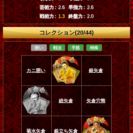
芸術力 :
2.6
早指力 :
2.6
戦術力 :
1.3
終盤力 :
2.0
コレクション(20/44)
囲い
戦法
手筋
特殊
カニ囲い
銀矢倉
総矢倉
矢倉穴熊
菊水矢倉
銀立ち矢倉