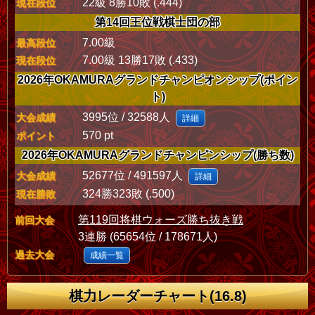
22級 8勝10敗 (.444)
現在段位
第14回王位戦棋士団の部
7.00級
最高段位
7.00級 13勝17敗 (.433)
現在段位
2026年OKAMURAグランドチャンピオンシップ(ポイン
ト)
3995位 / 32588人
大会成績
詳細
570 pt
ポイント
2026年OKAMURAグランドチャンピンシップ(勝ち数)
52677位 / 491597人
大会成績
詳細
324勝323敗 (.500)
現在勝敗
第119回将棋ウォーズ勝ち抜き戦
前回大会
3連勝 (65654位 / 178671人)
過去大会
成績一覧
棋力レーダーチャート(16.8)