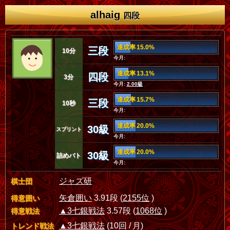
alhaig
四段
達成率 15.0%
三段
10分
今月:
達成率 13.1%
四段
3分
今月:
2.00級
達成率 15.7%
三段
10秒
今月:
達成率 20.0%
30級
スプリント
今月:
達成率 20.0%
30級
詰めバト
今月:
ジャズ研
棋士団
矢倉囲い
3.91段 (
2155位
)
得意囲い
▲3七銀戦法
3.57段 (
1068位
)
得意戦法
▲3七銀戦法
(10回 / 月)
トレンド戦法