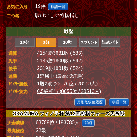
19件
お気に入り
棋譜一覧
駆け出しの将棋指し
二つ名
戦歴
10分
3分
10秒
詰めバト
スプリント
4154勝3631敗 (.533)
通算
2135勝1800敗 (.542)
先手
2019勝1831敗 (.524)
後手
1連勝中 (最高: 9連勝)
連勝
1勝2敗 (23176位 / 28513人)
ﾃﾞｲﾘｰ勝数
0.5級相当 (8855位 / 28513人)
ﾃﾞｲﾘｰ実力
月別段級位履歴
棋譜一覧
OKAMURA フィノラ杯 第12回将棋ウォーズ天帝戦
63789位 / 193780人
大会成績
詳細
22級
最高段位