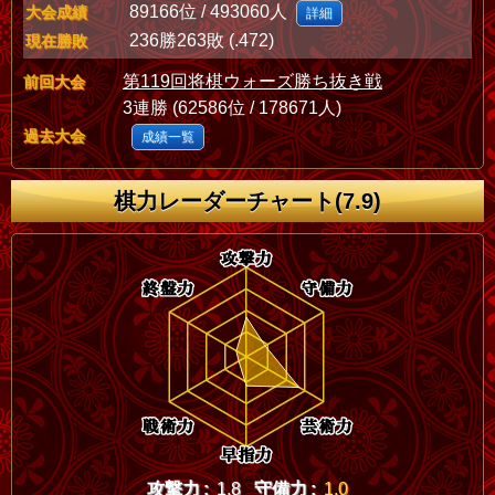
89166位 / 493060人
大会成績
詳細
236勝263敗 (.472)
現在勝敗
第119回将棋ウォーズ勝ち抜き戦
前回大会
3連勝 (62586位 / 178671人)
過去大会
成績一覧
棋力レーダーチャート(7.9)
攻撃力 :
1.8
守備力 :
1.0