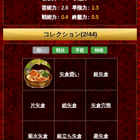
芸術力 :
2.8
早指力 :
1.3
戦術力 :
0.4
終盤力 :
0.5
コレクション(2/44)
囲い
戦法
手筋
特殊
矢倉囲い
銀矢倉
片矢倉
総矢倉
矢倉穴熊
菊水矢倉
銀立ち矢倉
菱矢倉