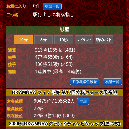
0件
お気に入り
棋譜一覧
駆け出しの将棋指し
二つ名
戦歴
10分
3分
10秒
詰めバト
スプリント
913勝1065敗 (.461)
通算
477勝550敗 (.464)
先手
436勝515敗 (.458)
後手
1連勝中 (最高: 14連勝)
連勝
月別段級位履歴
棋譜一覧
OKAMURA フィノラ杯 第12回将棋ウォーズ天帝戦
90475位 / 198882人
大会成績
詳細
22級
最高段位
22級 8勝14敗 (.363)
現在段位
2026年OKAMURAグランドチャンピンシップ(勝ち数)