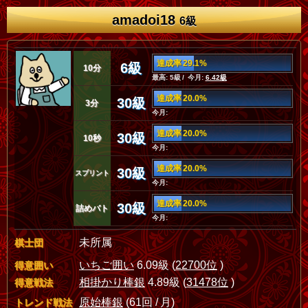
amadoi18
6級
達成率 29.1%
6級
10分
最高: 5級 / 今月:
6.42級
達成率 20.0%
30級
3分
今月:
達成率 20.0%
30級
10秒
今月:
達成率 20.0%
30級
スプリント
今月:
達成率 20.0%
30級
詰めバト
今月:
未所属
棋士団
いちご囲い
6.09級 (
22700位
)
得意囲い
相掛かり棒銀
4.89級 (
31478位
)
得意戦法
原始棒銀
(61回 / 月)
トレンド戦法