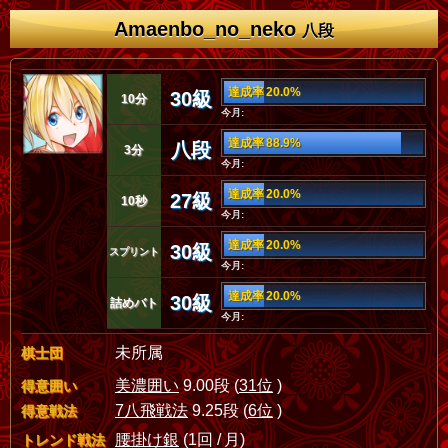
Amaenbo_no_neko
八段
達成率 20.0%
30級
10分
今月:
達成率 88.9%
八段
3分
今月:
達成率 20.0%
27級
10秒
今月:
達成率 20.0%
30級
スプリント
今月:
達成率 20.0%
30級
詰めバト
今月:
未所属
棋士団
美濃囲い
9.00段 (
31位
)
得意囲い
7八飛戦法
9.25段 (
6位
)
得意戦法
腰掛け銀
(1回 / 月)
トレンド戦法