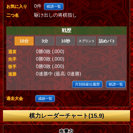
0件
お気に入り
棋譜一覧
駆け出しの将棋指し
二つ名
戦歴
10分
3分
10秒
詰めバト
スプリント
0勝0敗 (.000)
通算
0勝0敗 (.000)
先手
0勝0敗 (.000)
後手
0連勝中 (最高: 0連勝)
連勝
月別段級位履歴
棋譜一覧
過去大会
成績一覧
棋力レーダーチャート(15.9)