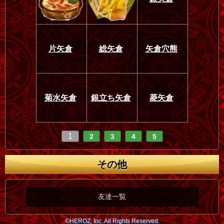
片矢倉
総矢倉
矢倉穴熊
菊水矢倉
銀立ち矢倉
菱矢倉
1
2
3
4
5
その他
友達一覧
©HEROZ, Inc. All Rights Reserved.