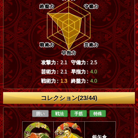
攻撃力 :
2.1
守備力 :
2.5
芸術力 :
2.1
早指力 :
4.0
戦術力 :
1.3
終盤力 :
4.0
コレクション(23/44)
囲い
戦法
手筋
特殊
銀矢倉