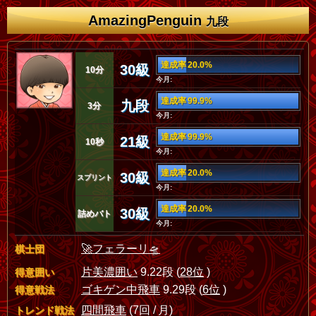
AmazingPenguin
九段
達成率 20.0%
30級
10分
今月:
達成率 99.9%
九段
3分
今月:
達成率 99.9%
21級
10秒
今月:
達成率 20.0%
30級
スプリント
今月:
達成率 20.0%
30級
詰めバト
今月:
🚀フェラーリ🛸
棋士団
片美濃囲い
9.22段 (
28位
)
得意囲い
ゴキゲン中飛車
9.29段 (
6位
)
得意戦法
四間飛車
(7回 / 月)
トレンド戦法