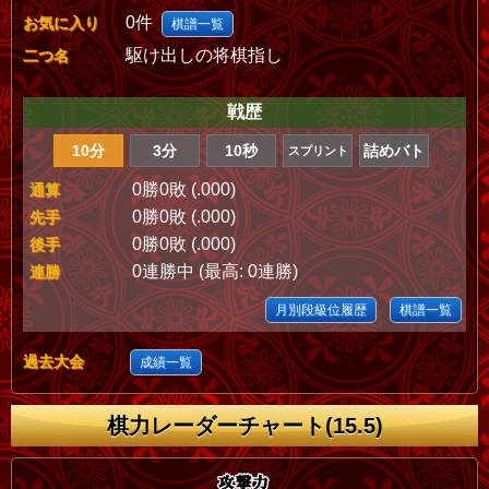
0件
お気に入り
棋譜一覧
駆け出しの将棋指し
二つ名
戦歴
10分
3分
10秒
詰めバト
スプリント
0勝0敗 (.000)
通算
0勝0敗 (.000)
先手
0勝0敗 (.000)
後手
0連勝中 (最高: 0連勝)
連勝
月別段級位履歴
棋譜一覧
過去大会
成績一覧
棋力レーダーチャート(15.5)