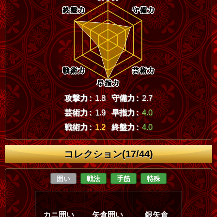
攻撃力 :
1.8
守備力 :
2.7
芸術力 :
1.9
早指力 :
4.0
戦術力 :
1.2
終盤力 :
4.0
コレクション(17/44)
囲い
戦法
手筋
特殊
カニ囲い
矢倉囲い
銀矢倉