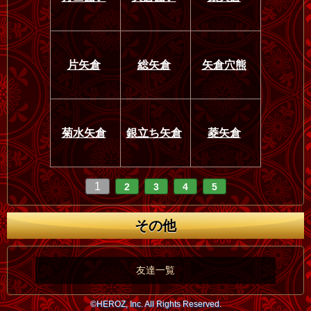
片矢倉
総矢倉
矢倉穴熊
菊水矢倉
銀立ち矢倉
菱矢倉
1
2
3
4
5
その他
友達一覧
©HEROZ, Inc. All Rights Reserved.