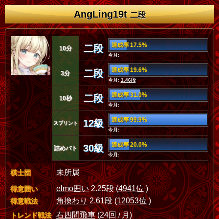
AngLing19t
二段
達成率 17.5%
二段
10分
今月:
達成率 19.6%
二段
3分
今月:
1.46段
達成率 31.0%
二段
10秒
今月:
達成率 99.9%
12級
スプリント
今月:
達成率 20.0%
30級
詰めバト
今月:
未所属
棋士団
elmo囲い
2.25段 (
4941位
)
得意囲い
角換わり
2.61段 (
12053位
)
得意戦法
右四間飛車
(24回 / 月)
トレンド戦法