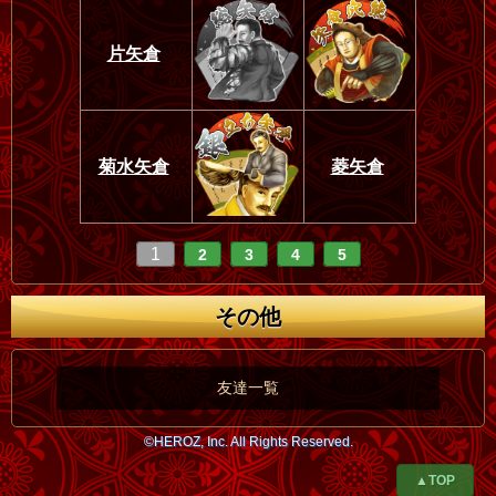
片矢倉
菊水矢倉
菱矢倉
1
2
3
4
5
その他
友達一覧
©HEROZ, Inc. All Rights Reserved.
▲TOP