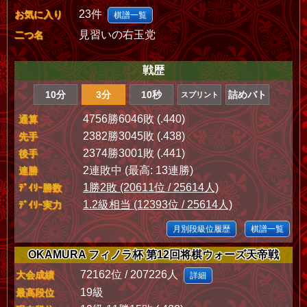
23件
お気に入り
棋譜一覧
見習いの右玉党
二つ名
戦歴
10分
3分
10秒
詰めバト
スプリント
4756勝6046敗 (.440)
通算
2382勝3045敗 (.438)
先手
2374勝3001敗 (.441)
後手
2連敗中 (最高: 13連勝)
連勝
1勝2敗 (20611位 / 25614人)
ﾃﾞｲﾘｰ勝数
1.2級相当 (12393位 / 25614人)
ﾃﾞｲﾘｰ実力
月別段級位履歴
棋譜一覧
OKAMURA フィノラ杯 第12回将棋ウォーズ天帝戦
72162位 / 207226人
大会成績
詳細
19級
最高段位