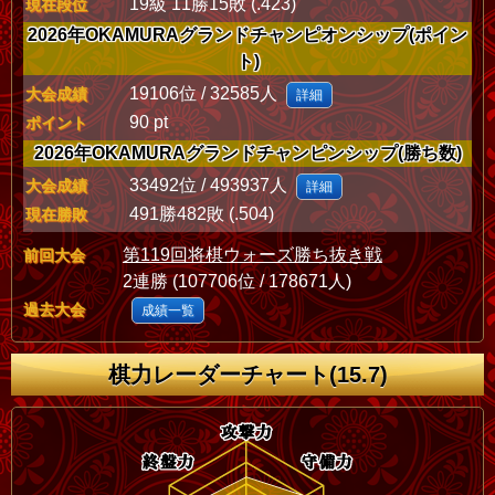
19級 11勝15敗 (.423)
現在段位
2026年OKAMURAグランドチャンピオンシップ(ポイン
ト)
19106位 / 32585人
大会成績
詳細
90 pt
ポイント
2026年OKAMURAグランドチャンピンシップ(勝ち数)
33492位 / 493937人
大会成績
詳細
491勝482敗 (.504)
現在勝敗
第119回将棋ウォーズ勝ち抜き戦
前回大会
2連勝 (107706位 / 178671人)
過去大会
成績一覧
棋力レーダーチャート(15.7)