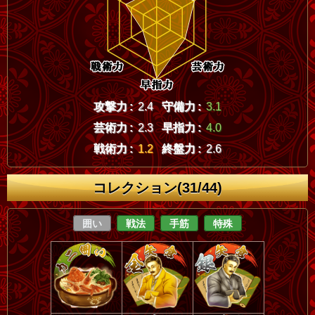
攻撃力 :
2.4
守備力 :
3.1
芸術力 :
2.3
早指力 :
4.0
戦術力 :
1.2
終盤力 :
2.6
コレクション(31/44)
囲い
戦法
手筋
特殊