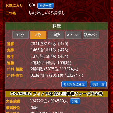
0件
お気に入り
棋譜一覧
駆け出しの将棋指し
二つ名
戦歴
10分
3分
10秒
詰めバト
スプリント
2841勝3195敗 (.470)
通算
1465勝1611敗 (.476)
先手
1376勝1584敗 (.464)
後手
4連勝中 (最高: 10連勝)
連勝
2勝0敗 (5375位 / 13274人)
ﾃﾞｲﾘｰ勝数
0.1級相当 (2851位 / 13274人)
ﾃﾞｲﾘｰ実力
月別段級位履歴
棋譜一覧
OKAMURA フィノラ杯 第12回将棋ウォーズ天帝戦
134720位 / 204580人
大会成績
詳細
26級
最高段位