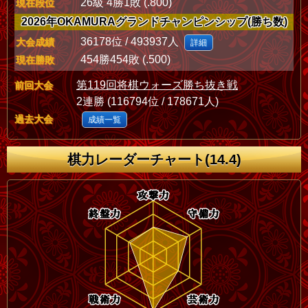
26級 4勝1敗 (.800)
現在段位
2026年OKAMURAグランドチャンピンシップ(勝ち数)
36178位 / 493937人
大会成績
詳細
454勝454敗 (.500)
現在勝敗
第119回将棋ウォーズ勝ち抜き戦
前回大会
2連勝 (116794位 / 178671人)
過去大会
成績一覧
棋力レーダーチャート(14.4)