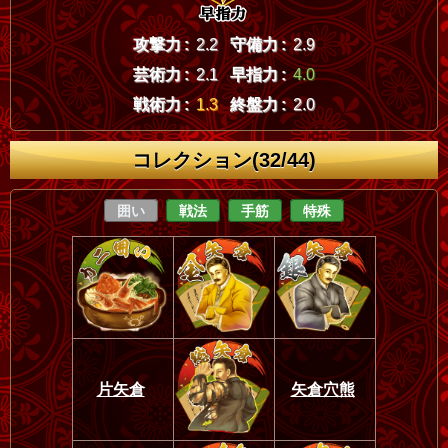
攻撃力 :
2.2
守備力 :
2.9
芸術力 :
2.1
早指力 :
4.0
戦術力 :
1.3
終盤力 :
2.0
コレクション(32/44)
囲い
戦法
手筋
特殊
片矢倉
矢倉穴熊