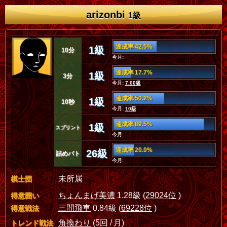
arizonbi
1級
達成率 42.5%
1級
10分
今月:
達成率 17.7%
1級
3分
今月:
7.00級
達成率 50.2%
1級
10秒
今月:
10級
達成率 89.5%
1級
スプリント
今月:
達成率 20.0%
26級
詰めバト
今月:
未所属
棋士団
ちょんまげ美濃
1.28級 (
29024位
)
得意囲い
三間飛車
0.84級 (
69228位
)
得意戦法
角換わり
(5回 / 月)
トレンド戦法