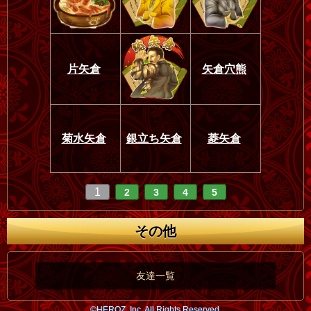
片矢倉
矢倉穴熊
菊水矢倉
銀立ち矢倉
菱矢倉
1
2
3
4
5
その他
友達一覧
©HEROZ, Inc. All Rights Reserved.