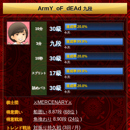
ArmY_oF_dEAd
九段
達成率 20.0%
30級
10分
今月:
達成率 99.9%
九段
3分
今月:
達成率 20.0%
30級
10秒
今月:
達成率 99.9%
17級
スプリント
今月:
達成率 20.0%
30級
詰めバト
今月:
⚔️MERCENARY⚔️
棋士団
船囲い
8.87段 (
68位
)
得意囲い
角換わり
8.90段 (
24位
)
得意戦法
対振り持久戦
(3回 / 月)
トレンド戦法