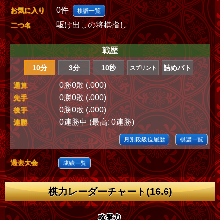
0件
お気に入り
棋譜一覧
駆け出しの将棋指し
二つ名
戦歴
10分
3分
10秒
詰めバト
スプリント
0勝0敗 (.000)
通算
0勝0敗 (.000)
先手
0勝0敗 (.000)
後手
0連勝中 (最高: 0連勝)
連勝
月別段級位履歴
棋譜一覧
過去大会
成績一覧
棋力レーダーチャート(16.6)