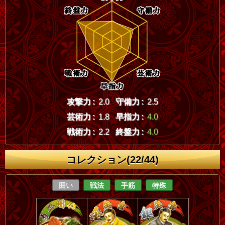
攻撃力 :
2.0
守備力 :
2.5
芸術力 :
1.8
早指力 :
4.0
戦術力 :
2.2
終盤力 :
4.0
コレクション(22/44)
囲い
戦法
手筋
特殊