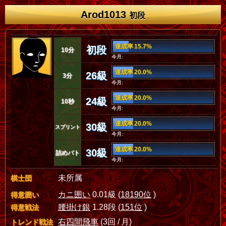
Arod1013
初段
達成率 15.7%
初段
10分
今月:
達成率 20.0%
26級
3分
今月:
達成率 20.0%
24級
10秒
今月:
達成率 20.0%
30級
スプリント
今月:
達成率 20.0%
30級
詰めバト
今月:
未所属
棋士団
カニ囲い
0.01級 (
18190位
)
得意囲い
腰掛け銀
1.28段 (
151位
)
得意戦法
右四間飛車
(3回 / 月)
トレンド戦法