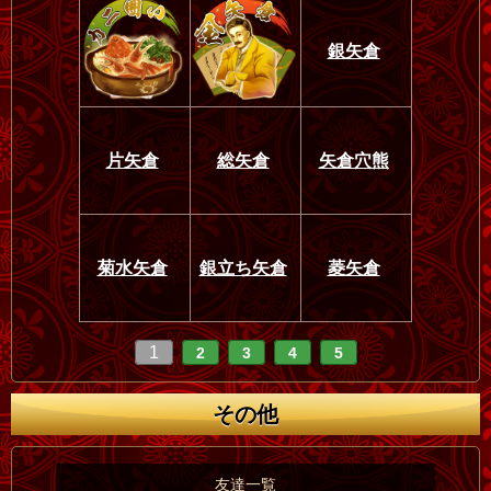
銀矢倉
片矢倉
総矢倉
矢倉穴熊
菊水矢倉
銀立ち矢倉
菱矢倉
1
2
3
4
5
その他
友達一覧