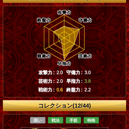
攻撃力 :
2.0
守備力 :
3.0
芸術力 :
2.0
早指力 :
3.8
戦術力 :
0.6
終盤力 :
2.2
コレクション(12/44)
囲い
戦法
手筋
特殊