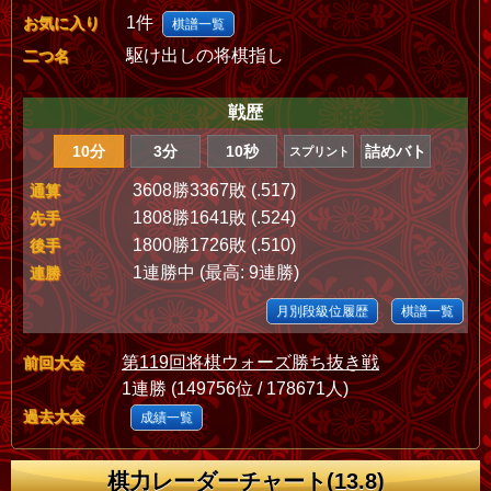
1件
お気に入り
棋譜一覧
駆け出しの将棋指し
二つ名
戦歴
10分
3分
10秒
詰めバト
スプリント
3608勝3367敗 (.517)
通算
1808勝1641敗 (.524)
先手
1800勝1726敗 (.510)
後手
1連勝中 (最高: 9連勝)
連勝
月別段級位履歴
棋譜一覧
第119回将棋ウォーズ勝ち抜き戦
前回大会
1連勝 (149756位 / 178671人)
過去大会
成績一覧
棋力レーダーチャート(13.8)