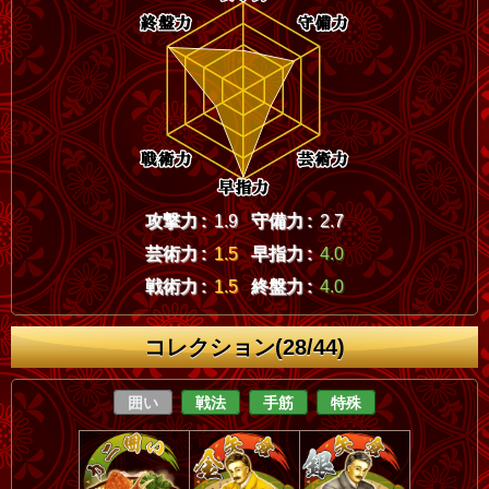
攻撃力 :
1.9
守備力 :
2.7
芸術力 :
1.5
早指力 :
4.0
戦術力 :
1.5
終盤力 :
4.0
コレクション(28/44)
囲い
戦法
手筋
特殊