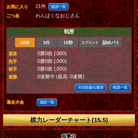
21件
お気に入り
棋譜一覧
わんぱくなおじさん
二つ名
戦歴
10分
3分
10秒
詰めバト
スプリント
0勝0敗 (.000)
通算
0勝0敗 (.000)
先手
0勝0敗 (.000)
後手
0連勝中 (最高: 0連勝)
連勝
月別段級位履歴
棋譜一覧
過去大会
成績一覧
棋力レーダーチャート(15.5)