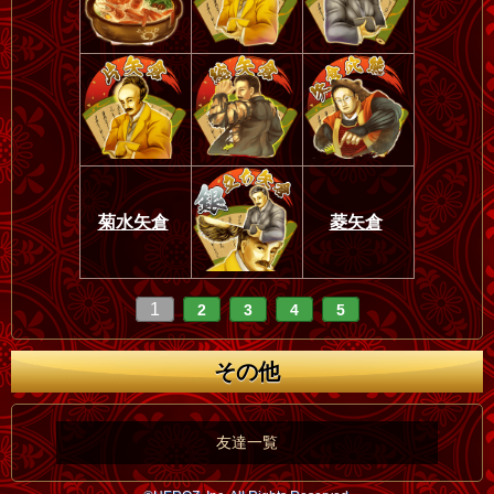
菊水矢倉
菱矢倉
1
2
3
4
5
その他
友達一覧