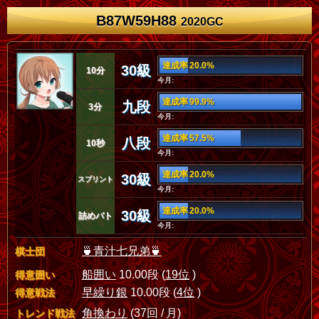
B87W59H88
2020GC
達成率 20.0%
30級
10分
今月:
達成率 99.9%
九段
3分
今月:
達成率 57.5%
八段
10秒
今月:
達成率 20.0%
30級
スプリント
今月:
達成率 20.0%
30級
詰めバト
今月:
🍵青汁七兄弟🍵
棋士団
船囲い
10.00段 (
19位
)
得意囲い
早繰り銀
10.00段 (
4位
)
得意戦法
角換わり
(37回 / 月)
トレンド戦法