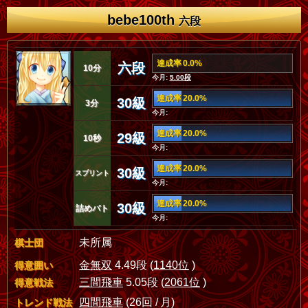
bebe100th
六段
達成率 0.0%
六段
10分
今月:
5.00段
達成率 20.0%
30級
3分
今月:
達成率 20.0%
29級
10秒
今月:
達成率 20.0%
30級
スプリント
今月:
達成率 20.0%
30級
詰めバト
今月:
未所属
棋士団
金無双
4.49段 (
1140位
)
得意囲い
三間飛車
5.05段 (
2061位
)
得意戦法
四間飛車
(26回 / 月)
トレンド戦法