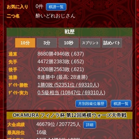
0件
お気に入り
棋譜一覧
酔いどれおじさん
二つ名
戦歴
10分
3分
10秒
詰めバト
スプリント
8680勝4946敗 (.637)
通算
4472勝2383敗 (.652)
先手
4208勝2563敗 (.621)
後手
8連勝中 (最高: 28連勝)
連勝
1勝0敗 (52351位 / 69310人)
ﾃﾞｲﾘｰ勝数
0.5級相当 (10847位 / 69310人)
ﾃﾞｲﾘｰ実力
月別段級位履歴
棋譜一覧
OKAMURA フィノラ杯 第12回将棋ウォーズ天帝戦
46679位 / 207725人
大会成績
詳細
16級
最高段位