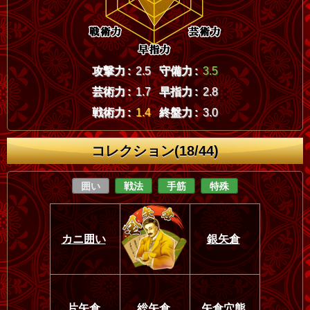
攻撃力 :
2.5
守備力 :
3.5
芸術力 :
1.7
早指力 :
2.8
戦術力 :
1.4
終盤力 :
3.0
コレクション(18/44)
囲い
戦法
手筋
特殊
カニ囲い
銀矢倉
片矢倉
総矢倉
矢倉穴熊