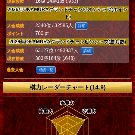
16級 14勝1敗 (.933)
現在段位
2026年OKAMURAグランドチャンピオンシップ(ポイン
ト)
2340位 / 32585人
大会成績
詳細
700 pt
ポイント
2026年OKAMURAグランドチャンピンシップ(勝ち数)
63127位 / 493937人
大会成績
詳細
303勝164敗 (.648)
現在勝敗
過去大会
成績一覧
棋力レーダーチャート(14.9)