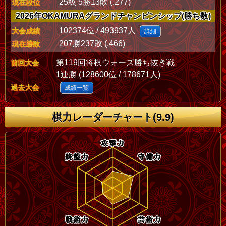
25級 5勝13敗 (.277)
現在段位
2026年OKAMURAグランドチャンピンシップ(勝ち数)
102374位 / 493937人
大会成績
詳細
207勝237敗 (.466)
現在勝敗
第119回将棋ウォーズ勝ち抜き戦
前回大会
1連勝 (128600位 / 178671人)
過去大会
成績一覧
棋力レーダーチャート(9.9)