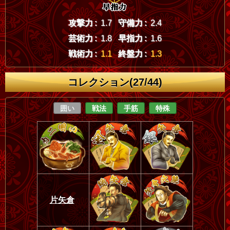
攻撃力 :
1.7
守備力 :
2.4
芸術力 :
1.8
早指力 :
1.6
戦術力 :
1.1
終盤力 :
1.3
コレクション(27/44)
囲い
戦法
手筋
特殊
片矢倉