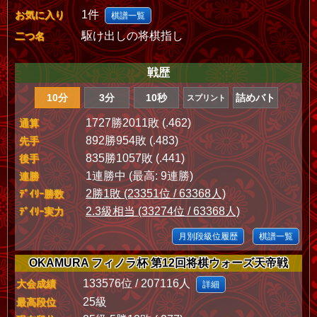
1件
お気に入り
棋譜一覧
駆け出しの将棋指し
二つ名
戦歴
10分
3分
10秒
詰めバト
スプリント
1727勝2011敗 (.462)
通算
892勝954敗 (.483)
先手
835勝1057敗 (.441)
後手
1連勝中 (最高: 9連勝)
連勝
2勝1敗 (23351位 / 63368人)
ﾃﾞｲﾘｰ勝数
2.3級相当 (33274位 / 63368人)
ﾃﾞｲﾘｰ実力
月別段級位履歴
棋譜一覧
OKAMURA フィノラ杯 第12回将棋ウォーズ天帝戦
133576位 / 207116人
大会成績
詳細
25級
最高段位