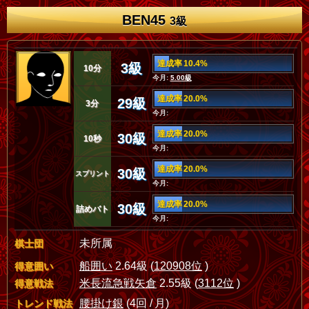
BEN45
3級
達成率 10.4%
3級
10分
今月:
5.00級
達成率 20.0%
29級
3分
今月:
達成率 20.0%
30級
10秒
今月:
達成率 20.0%
30級
スプリント
今月:
達成率 20.0%
30級
詰めバト
今月:
未所属
棋士団
船囲い
2.64級 (
120908位
)
得意囲い
米長流急戦矢倉
2.55級 (
3112位
)
得意戦法
腰掛け銀
(4回 / 月)
トレンド戦法