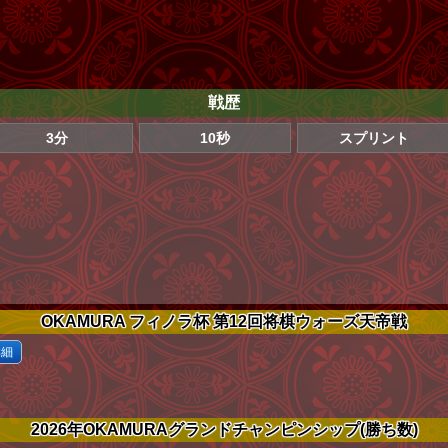
戦歴
3分
10秒
スプリント
OKAMURA フィノラ杯 第12回将棋ウォーズ天帝戦
詳細
2026年OKAMURAグランドチャンピンシップ(勝ち数)