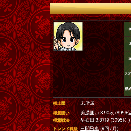
1
1
スプ
詰
未所属
棋士団
美濃囲い
3.90段 (
8956
得意囲い
早石田
3.87段 (
3095位
)
得意戦法
三間飛車
(9回 / 月)
トレンド戦法