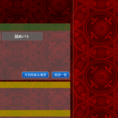
詰めバト
月別段級位履歴
棋譜一覧