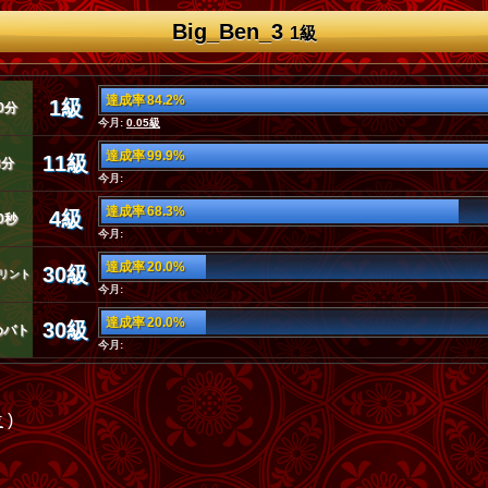
Big_Ben_3
1級
達成率 84.2%
1級
0分
今月:
0.05級
達成率 99.9%
11級
3分
今月:
達成率 68.3%
4級
0秒
今月:
達成率 20.0%
30級
リント
今月:
達成率 20.0%
30級
めバト
今月:
位
)