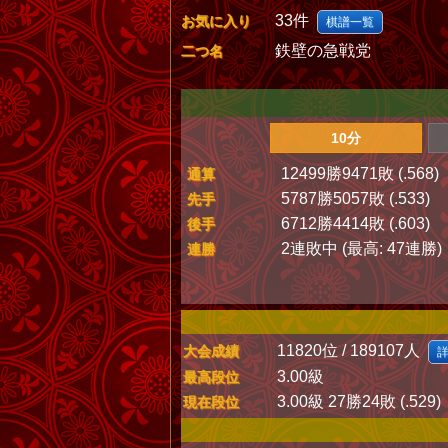
33件
お気に入り
棋譜一覧
鉄壁の急戦党
二つ名
10分
12499勝9471敗 (.568)
通算
5787勝5057敗 (.533)
先手
6712勝4414敗 (.603)
後手
2連敗中 (最高: 47連勝)
連勝
11820位 / 189107人
大会成績
3.00級
最高段位
3.00級 27勝24敗 (.529)
現在段位