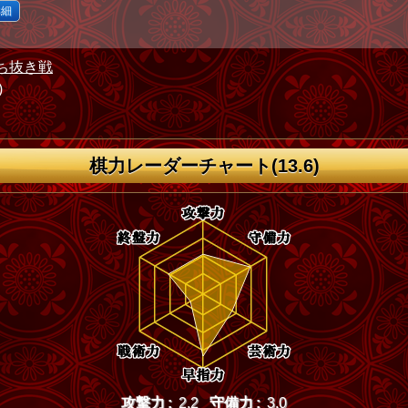
詳細
ち抜き戦
)
棋力レーダーチャート(13.6)
攻撃力 :
2.2
守備力 :
3.0