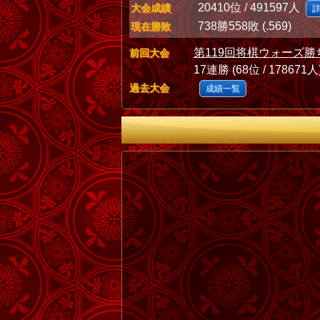
20410位 / 491597人
大会成績
738勝558敗 (.569)
現在勝敗
第119回将棋ウォーズ勝
前回大会
17連勝 (68位 / 178671人
過去大会
成績一覧