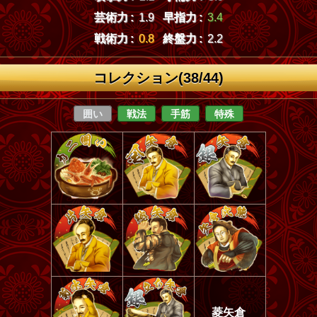
芸術力 :
1.9
早指力 :
3.4
戦術力 :
0.8
終盤力 :
2.2
コレクション(38/44)
囲い
戦法
手筋
特殊
菱矢倉