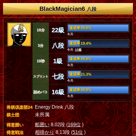
BlackMagician6
八段
達成率 99.9%
22級
10分
今月:
達成率 19.4%
八段
3分
今月:
10級
達成率 99.9%
1級
10秒
今月:
達成率 21.3%
七段
スプリント
今月:
達成率 99.9%
16級
詰めバト
今月:
Energy Drink 八段
将棋倶楽部24
未所属
棋士団
船囲い
8.02段 (
169位
)
得意囲い
相掛かり
8.13段 (
51位
)
得意戦法