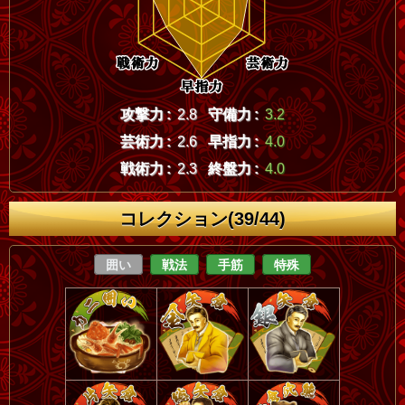
攻撃力 :
2.8
守備力 :
3.2
芸術力 :
2.6
早指力 :
4.0
戦術力 :
2.3
終盤力 :
4.0
コレクション(39/44)
囲い
戦法
手筋
特殊