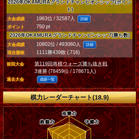
2026年OKAMURAグランドチャンピオンシップ(ポイン
ト)
1963位 / 32587人
大会成績
詳細
750 pt
ポイント
2026年OKAMURAグランドチャンピンシップ(勝ち数)
10802位 / 493060人
大会成績
詳細
1111勝439敗 (.716)
現在勝敗
第119回将棋ウォーズ勝ち抜き戦
前回大会
3連勝 (78459位 / 178671人)
過去大会
成績一覧
棋力レーダーチャート(18.9)