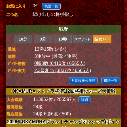
0件
お気に入り
棋譜一覧
駆け出しの将棋指し
二つ名
戦歴
10分
3分
10秒
詰めバト
スプリント
13勝15敗 (.464)
通算
3連敗中 (最高: 4連勝)
連勝
0勝3敗 (6410位 / 6565人)
ﾃﾞｲﾘｰ勝数
2.3級相当 (3837位 / 6565人)
ﾃﾞｲﾘｰ実力
月別段級位履歴
棋譜一覧
OKAMURA フィノラ杯 第12回将棋ウォーズ天帝戦
113852位 / 205597人
大会成績
詳細
24級
最高段位
24級 6勝6敗 (.500)
現在段位
2026年OKAMURAグランドチャンピオンシップ(ポイン