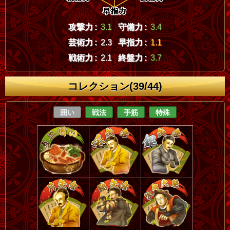
攻撃力 :
3.1
守備力 :
3.4
芸術力 :
2.3
早指力 :
1.1
戦術力 :
2.1
終盤力 :
3.7
コレクション(39/44)
囲い
戦法
手筋
特殊