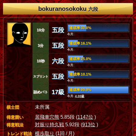
bokuranosokoku
六段
達成率 30.0%
五段
10分
今月:
達成率 16.1%
五段
3分
今月:
達成率 25.0%
六段
10秒
今月:
達成率 10.1%
五段
スプリント
今月:
達成率 99.9%
17級
詰めバト
今月:
4.00級
未所属
棋士団
居飛車穴熊
5.85段 (
1147位
)
得意囲い
対振り持久戦
5.92段 (
913位
)
得意戦法
横歩取り
(1回 / 月)
トレンド戦法