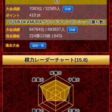
ト)
7083位 / 32585人
大会成績
詳細
410 pt
ポイント
2026年OKAMURAグランドチャンピンシップ(勝ち数)
94764位 / 493937人
大会成績
詳細
224勝124敗 (.643)
現在勝敗
過去大会
成績一覧
棋力レーダーチャート(15.8)