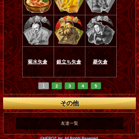
菊水矢倉
銀立ち矢倉
菱矢倉
1
2
3
4
5
その他
友達一覧
©HEROZ, Inc. All Rights Reserved.