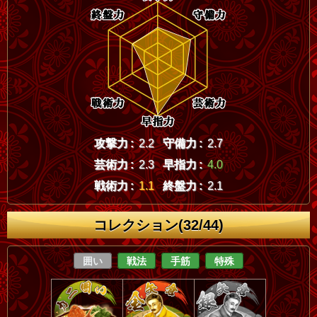
攻撃力 :
2.2
守備力 :
2.7
芸術力 :
2.3
早指力 :
4.0
戦術力 :
1.1
終盤力 :
2.1
コレクション(32/44)
囲い
戦法
手筋
特殊