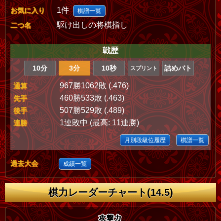
1件
お気に入り
棋譜一覧
駆け出しの将棋指し
二つ名
戦歴
10分
3分
10秒
詰めバト
スプリント
967勝1062敗 (.476)
通算
460勝533敗 (.463)
先手
507勝529敗 (.489)
後手
1連敗中 (最高: 11連勝)
連勝
月別段級位履歴
棋譜一覧
過去大会
成績一覧
棋力レーダーチャート(14.5)