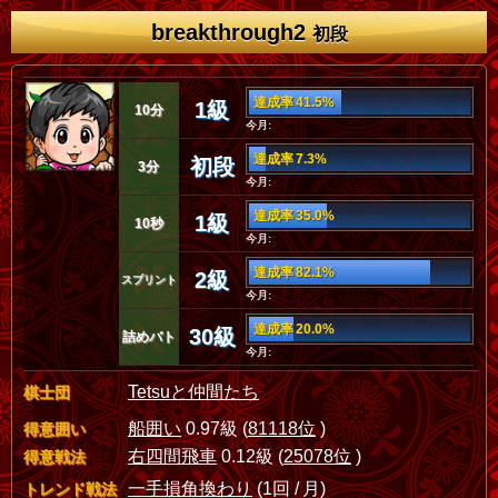
breakthrough2
初段
達成率 41.5%
1級
10分
今月:
達成率 7.3%
初段
3分
今月:
達成率 35.0%
1級
10秒
今月:
達成率 82.1%
2級
スプリント
今月:
達成率 20.0%
30級
詰めバト
今月:
Tetsuと仲間たち
棋士団
船囲い
0.97級 (
81118位
)
得意囲い
右四間飛車
0.12級 (
25078位
)
得意戦法
一手損角換わり
(1回 / 月)
トレンド戦法