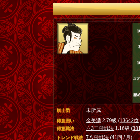
1
1
スプ
詰
未所属
棋士団
金美濃
2.79級 (
13642位
得意囲い
△3二飛戦法
1.16級 (
38
得意戦法
7八飛戦法
(41回 / 月)
トレンド戦法