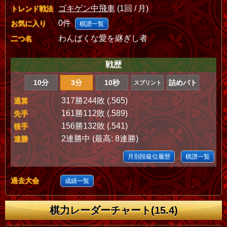
ゴキゲン中飛車
(1回 / 月)
トレンド戦法
0件
お気に入り
棋譜一覧
わんぱくな愛を継ぎし者
二つ名
戦歴
10分
3分
10秒
詰めバト
スプリント
317勝244敗 (.565)
通算
161勝112敗 (.589)
先手
156勝132敗 (.541)
後手
2連勝中 (最高: 8連勝)
連勝
月別段級位履歴
棋譜一覧
過去大会
成績一覧
棋力レーダーチャート(15.4)