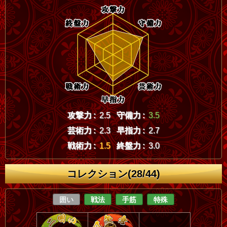
攻撃力 :
2.5
守備力 :
3.5
芸術力 :
2.3
早指力 :
2.7
戦術力 :
1.5
終盤力 :
3.0
コレクション(28/44)
囲い
戦法
手筋
特殊