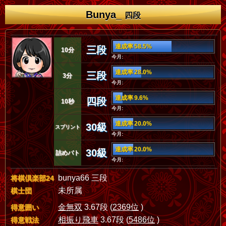
Bunya_
四段
達成率 58.5%
三段
10分
今月:
達成率 28.0%
三段
3分
今月:
達成率 9.6%
四段
10秒
今月:
達成率 20.0%
30級
スプリント
今月:
達成率 20.0%
30級
詰めバト
今月:
bunya66 三段
将棋倶楽部24
未所属
棋士団
金無双
3.67段 (
2369位
)
得意囲い
相振り飛車
3.67段 (
5486位
)
得意戦法