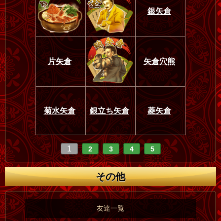
銀矢倉
片矢倉
矢倉穴熊
菊水矢倉
銀立ち矢倉
菱矢倉
1
2
3
4
5
その他
友達一覧