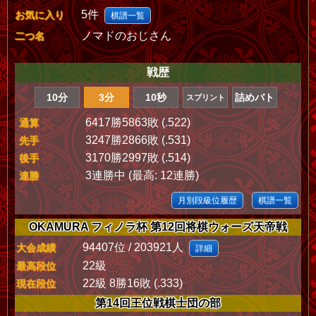
5件
お気に入り
棋譜一覧
ノマドのおじさん
二つ名
戦歴
10分
3分
10秒
詰めバト
スプリント
6417勝5863敗 (.522)
通算
3247勝2866敗 (.531)
先手
3170勝2997敗 (.514)
後手
3連勝中 (最高: 12連勝)
連勝
月別段級位履歴
棋譜一覧
OKAMURA フィノラ杯 第12回将棋ウォーズ天帝戦
94407位 / 203921人
大会成績
詳細
22級
最高段位
22級 8勝16敗 (.333)
現在段位
第14回王位戦棋士団の部