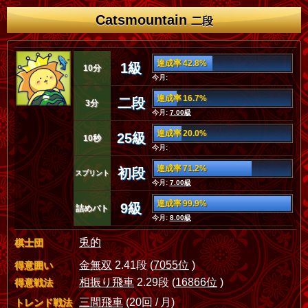
Catsmountain
二段
達成率 42.8%
1級
10分
今月:
達成率 16.7%
二段
3分
今月:
7.00級
達成率 20.0%
25級
10秒
今月:
達成率 71.2%
初段
スプリント
今月:
7.00級
達成率 99.9%
9級
詰めバト
今月:
8.00級
兎的
棋士団
金無双
2.41段 (
7055位
)
得意囲い
相振り飛車
2.29段 (
16866位
)
得意戦法
三間飛車
(20回 / 月)
トレンド戦法