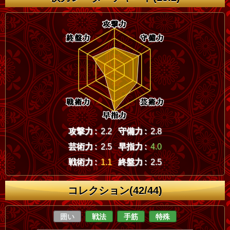
攻撃力 :
2.2
守備力 :
2.8
芸術力 :
2.5
早指力 :
4.0
戦術力 :
1.1
終盤力 :
2.5
コレクション(42/44)
囲い
戦法
手筋
特殊