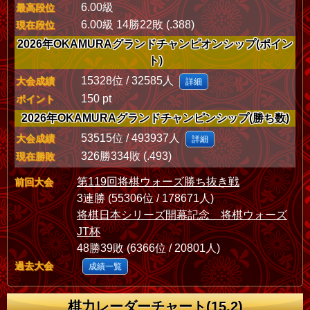
6.00級
最高段位
6.00級 14勝22敗 (.388)
現在段位
2026年OKAMURAグランドチャンピオンシップ(ポイン
ト)
15328位 / 32585人
大会成績
詳細
150 pt
ポイント
2026年OKAMURAグランドチャンピンシップ(勝ち数)
53515位 / 493937人
大会成績
詳細
326勝334敗 (.493)
現在勝敗
第119回将棋ウォーズ勝ち抜き戦
前回大会
3連勝 (55306位 / 178671人)
将棋日本シリーズ開幕記念 将棋ウォーズ
JT杯
48勝39敗 (6366位 / 20801人)
過去大会
成績一覧
棋力レーダーチャート(15.2)