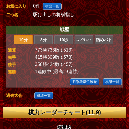
0件
お気に入り
棋譜一覧
駆け出しの将棋指し
二つ名
戦歴
10分
3分
10秒
詰めバト
スプリント
773勝733敗 (.513)
通算
415勝309敗 (.573)
先手
358勝424敗 (.457)
後手
1連敗中 (最高: 9連勝)
連勝
月別段級位履歴
棋譜一覧
過去大会
成績一覧
棋力レーダーチャート(11.9)