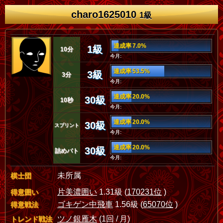
charo1625010
1級
達成率 7.0%
1級
10分
今月:
達成率 53.5%
3級
3分
今月:
達成率 20.0%
30級
10秒
今月:
達成率 20.0%
30級
スプリント
今月:
達成率 20.0%
30級
詰めバト
今月:
未所属
棋士団
片美濃囲い
1.31級 (
170231位
)
得意囲い
ゴキゲン中飛車
1.56級 (
65070位
)
得意戦法
ツノ銀雁木
(1回 / 月)
トレンド戦法