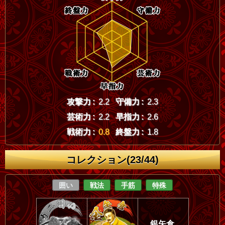
攻撃力 :
2.2
守備力 :
2.3
芸術力 :
2.2
早指力 :
2.6
戦術力 :
0.8
終盤力 :
1.8
コレクション(23/44)
囲い
戦法
手筋
特殊
銀矢倉