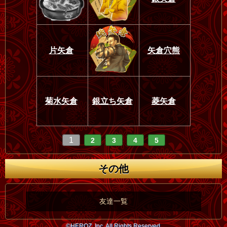
片矢倉
矢倉穴熊
菊水矢倉
銀立ち矢倉
菱矢倉
1
2
3
4
5
その他
友達一覧
©HEROZ, Inc. All Rights Reserved.