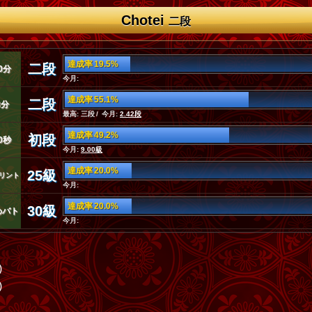
Chotei
二段
達成率 19.5%
二段
0分
今月:
達成率 55.1%
二段
3分
最高: 三段 / 今月:
2.42段
達成率 49.2%
初段
0秒
今月:
9.00級
達成率 20.0%
25級
リント
今月:
達成率 20.0%
30級
めバト
今月:
)
)