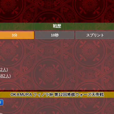
戦歴
3分
10秒
スプリント
82人)
482人)
OKAMURA フィノラ杯 第12回将棋ウォーズ天帝戦
細