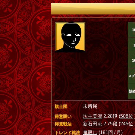
1
1
スプ
詰
未所属
棋士団
坊主美濃
2.28段 (
508位
得意囲い
新石田流
2.75段 (
245位
得意戦法
鬼殺し
(181回 / 月)
トレンド戦法