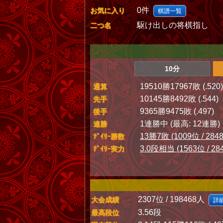
0件
お気に入り
棋譜一覧
駆け出しの将棋指し
二つ名
10分
19510勝17967敗 (.520)
通算
10145勝8492敗 (.544)
先手
9365勝9475敗 (.497)
後手
1連勝中 (最高: 12連勝)
連勝
13勝7敗 (1009位 / 284
ﾃﾞｲﾘｰ勝数
3.0段相当 (1563位 / 28
ﾃﾞｲﾘｰ実力
2307位 / 198468人
大会成績
詳
3.56段
最高段位