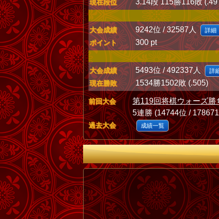
3.14段 115勝116敗 (.49
現在段位
9242位 / 32587人
大会成績
詳細
300 pt
ポイント
5493位 / 492337人
大会成績
詳
1534勝1502敗 (.505)
現在勝敗
第119回将棋ウォーズ勝
前回大会
5連勝 (14744位 / 17867
過去大会
成績一覧