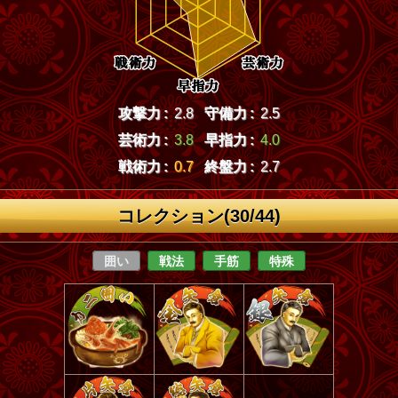
攻撃力 :
2.8
守備力 :
2.5
芸術力 :
3.8
早指力 :
4.0
戦術力 :
0.7
終盤力 :
2.7
コレクション(30/44)
囲い
戦法
手筋
特殊