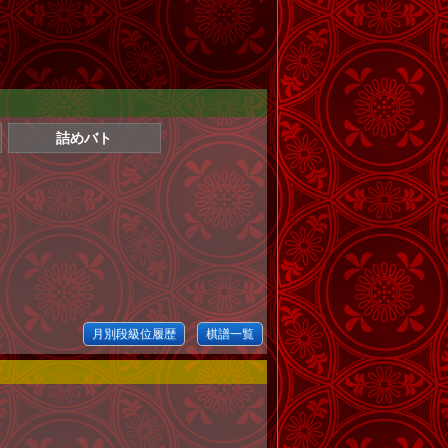
詰めバト
月別段級位履歴
棋譜一覧