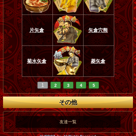
片矢倉
矢倉穴熊
菊水矢倉
菱矢倉
1
2
3
4
5
その他
友達一覧