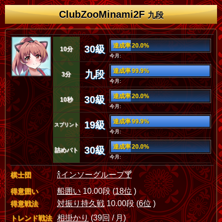
ClubZooMinami2F
九段
達成率 20.0%
30級
10分
今月:
達成率 99.9%
九段
3分
今月:
達成率 20.0%
30級
10秒
今月:
達成率 99.9%
19級
スプリント
今月:
達成率 20.0%
30級
詰めバト
今月:
🍾インソーグループ🍸
棋士団
船囲い
10.00段 (
18位
)
得意囲い
対振り持久戦
10.00段 (
6位
)
得意戦法
相掛かり
(39回 / 月)
トレンド戦法