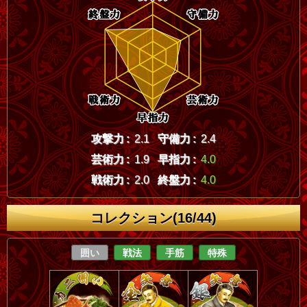
攻撃力 :
2.1
守備力 :
2.4
芸術力 :
1.9
早指力 :
4.0
戦術力 :
2.0
終盤力 :
4.0
コレクション(16/44)
囲い
戦法
手筋
特殊