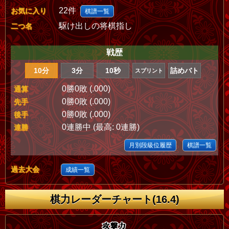
22件
お気に入り
棋譜一覧
駆け出しの将棋指し
二つ名
戦歴
10分
3分
10秒
詰めバト
スプリント
0勝0敗 (.000)
通算
0勝0敗 (.000)
先手
0勝0敗 (.000)
後手
0連勝中 (最高: 0連勝)
連勝
月別段級位履歴
棋譜一覧
過去大会
成績一覧
棋力レーダーチャート(16.4)