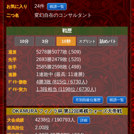
24件
お気に入り
棋譜一覧
変幻自在のコンサルタント
二つ名
戦歴
10分
3分
10秒
詰めバト
スプリント
5278勝5077敗 (.509)
通算
2693勝2479敗 (.520)
先手
2585勝2598敗 (.498)
後手
1連敗中 (最高: 11連勝)
連勝
4勝3敗 (815位 / 6730人)
ﾃﾞｲﾘｰ勝数
1.3段相当 (1198位 / 6730人)
ﾃﾞｲﾘｰ実力
月別段級位履歴
棋譜一覧
OKAMURA フィノラ杯 第12回将棋ウォーズ天帝戦
4238位 / 190793人
大会成績
詳細
2.00段
最高段位