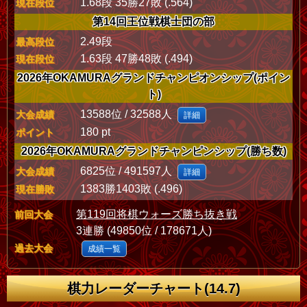
1.68段 35勝27敗 (.564)
現在段位
第14回王位戦棋士団の部
2.49段
最高段位
1.63段 47勝48敗 (.494)
現在段位
2026年OKAMURAグランドチャンピオンシップ(ポイン
ト)
13588位 / 32588人
大会成績
詳細
180 pt
ポイント
2026年OKAMURAグランドチャンピンシップ(勝ち数)
6825位 / 491597人
大会成績
詳細
1383勝1403敗 (.496)
現在勝敗
第119回将棋ウォーズ勝ち抜き戦
前回大会
3連勝 (49850位 / 178671人)
過去大会
成績一覧
棋力レーダーチャート(14.7)