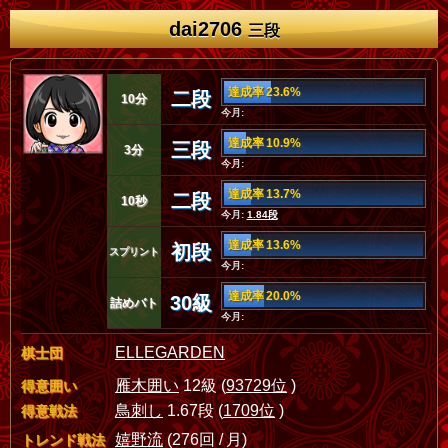
dai2706
三段
達成率 23.6%
二段
10分
今月:
達成率 10.9%
三段
3分
今月:
達成率 13.7%
二段
10秒
今月:
1.84段
達成率 13.6%
初段
スプリント
今月:
達成率 20.0%
30級
詰めバト
今月:
ELLEGARDEN
棋士団
雁木囲い
12級 (
93729位
)
得意囲い
鳥刺し
1.67段 (
1709位
)
得意戦法
嬉野流
(276回 / 月)
トレンド戦法