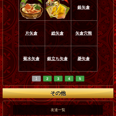
銀矢倉
片矢倉
総矢倉
矢倉穴熊
菊水矢倉
銀立ち矢倉
菱矢倉
1
2
3
4
5
その他
友達一覧