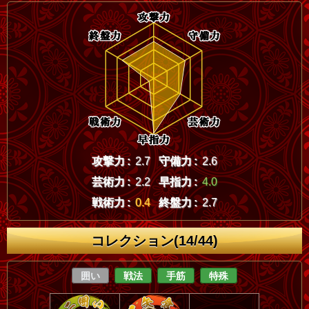
攻撃力 :
2.7
守備力 :
2.6
芸術力 :
2.2
早指力 :
4.0
戦術力 :
0.4
終盤力 :
2.7
コレクション(14/44)
囲い
戦法
手筋
特殊