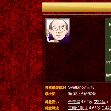
1
1
スプ
詰
Svetlanov 三段
将棋倶楽部24
筋違い角研究会
棋士団
金美濃
4.62段 (
224位
)
得意囲い
玉頭位取り
4.63段 (
144
得意戦法