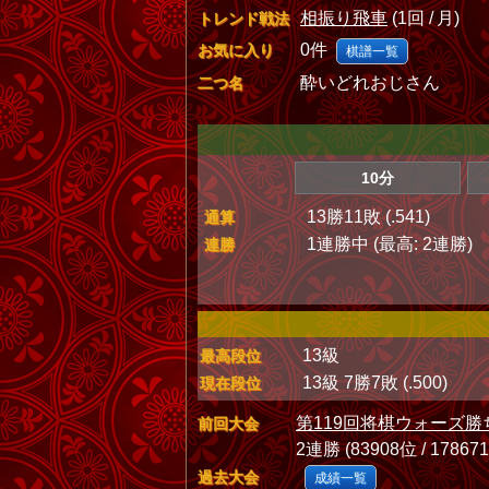
相振り飛車
(1回 / 月)
トレンド戦法
0件
お気に入り
棋譜一覧
酔いどれおじさん
二つ名
10分
13勝11敗 (.541)
通算
1連勝中 (最高: 2連勝)
連勝
13級
最高段位
13級 7勝7敗 (.500)
現在段位
第119回将棋ウォーズ勝
前回大会
2連勝 (83908位 / 17867
過去大会
成績一覧