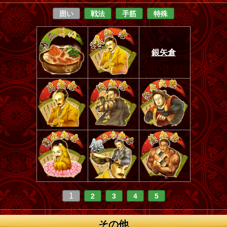
囲い
戦法
手筋
特殊
銀矢倉
1
2
3
4
5
その他