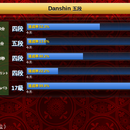
Danshin
五段
達成率 52.3%
四段
0分
今月:
達成率 13.6%
五段
3分
今月:
達成率 40.2%
四段
0秒
今月:
達成率 22.2%
四段
リント
今月:
達成率 99.9%
17級
めバト
今月:
位
)