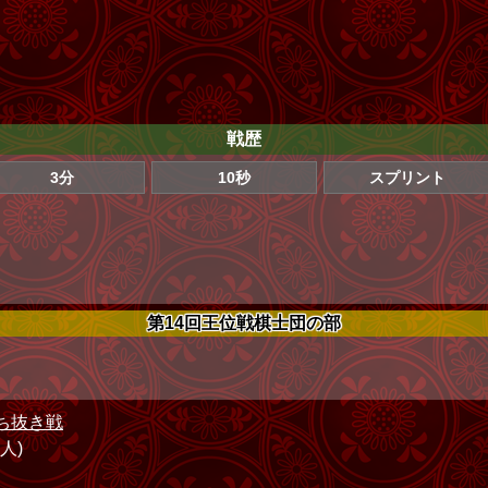
戦歴
3分
10秒
スプリント
第14回王位戦棋士団の部
ち抜き戦
1人)