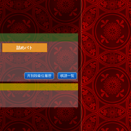
詰めバト
月別段級位履歴
棋譜一覧