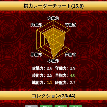
棋力レーダーチャート(15.8)
攻撃力 :
2.6
守備力 :
2.9
芸術力 :
2.5
早指力 :
4.0
戦術力 :
1.1
終盤力 :
2.7
コレクション(33/44)