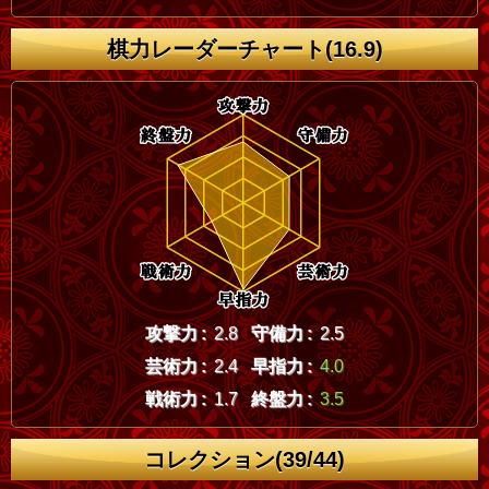
棋力レーダーチャート(16.9)
攻撃力 :
2.8
守備力 :
2.5
芸術力 :
2.4
早指力 :
4.0
戦術力 :
1.7
終盤力 :
3.5
コレクション(39/44)