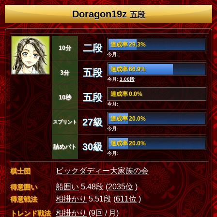
Doragon19z
五段
達成率 29.3%
二段
10分
今月:
達成率 66.9%
五段
3分
今月:
3.00段
達成率 0.0%
五段
10秒
今月:
達成率 20.0%
27級
スプリント
今月:
達成率 20.0%
30級
詰めバト
今月:
ビックダディー大家族の会
棋士団
船囲い
5.48段 (
2035位
)
得意囲い
相掛かり
5.51段 (
611位
)
得意戦法
相掛かり
(9回 / 月)
トレンド戦法