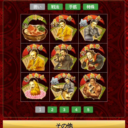
囲い
戦法
手筋
特殊
1
2
3
4
5
その他