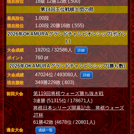
18級 12勝12敗 (.500)
現在段位
第14回王位戦棋士団の部
1.00段
最高段位
1.00段 20勝16敗 (.555)
現在段位
2026年OKAMURAグランドチャンピオンシップ(ポイン
ト)
1920位 / 32586人
大会成績
詳細
760 pt
ポイント
2026年OKAMURAグランドチャンピンシップ(勝ち数)
47024位 / 493060人
大会成績
詳細
349勝229敗 (.603)
現在勝敗
第119回将棋ウォーズ勝ち抜き戦
前回大会
3連勝 (51315位 / 178671人)
将棋日本シリーズ開幕記念 将棋ウォーズ
JT杯
61勝42敗 (4678位 / 20801人)
過去大会
成績一覧