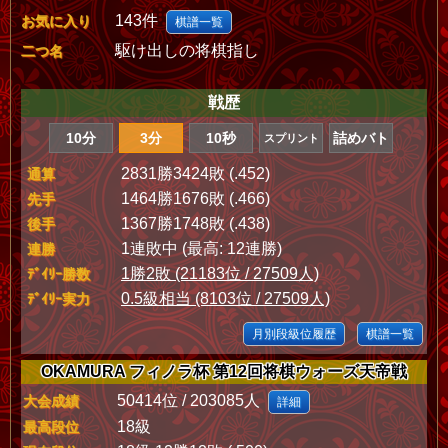
143件
お気に入り
棋譜一覧
駆け出しの将棋指し
二つ名
戦歴
10分
3分
10秒
詰めバト
スプリント
2831勝3424敗 (.452)
通算
1464勝1676敗 (.466)
先手
1367勝1748敗 (.438)
後手
1連敗中 (最高: 12連勝)
連勝
1勝2敗 (21183位 / 27509人)
ﾃﾞｲﾘｰ勝数
0.5級相当 (8103位 / 27509人)
ﾃﾞｲﾘｰ実力
月別段級位履歴
棋譜一覧
OKAMURA フィノラ杯 第12回将棋ウォーズ天帝戦
50414位 / 203085人
大会成績
詳細
18級
最高段位