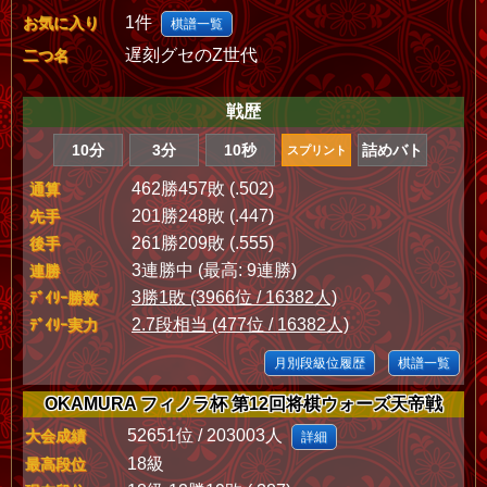
1件
お気に入り
棋譜一覧
遅刻グセのZ世代
二つ名
戦歴
10分
3分
10秒
詰めバト
スプリント
462勝457敗 (.502)
通算
201勝248敗 (.447)
先手
261勝209敗 (.555)
後手
3連勝中 (最高: 9連勝)
連勝
3勝1敗 (3966位 / 16382人)
ﾃﾞｲﾘｰ勝数
2.7段相当 (477位 / 16382人)
ﾃﾞｲﾘｰ実力
月別段級位履歴
棋譜一覧
OKAMURA フィノラ杯 第12回将棋ウォーズ天帝戦
52651位 / 203003人
大会成績
詳細
18級
最高段位