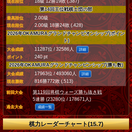
18級 12勝19敗 (.387)
現在段位
第14回王位戦棋士団の部
2.00級
最高段位
2.00級 18勝24敗 (.428)
現在段位
2026年OKAMURAグランドチャンピオンシップ(ポイン
ト)
11287位 / 32586人
大会成績
詳細
240 pt
ポイント
2026年OKAMURAグランドチャンピンシップ(勝ち数)
17963位 / 493060人
大会成績
詳細
816勝772敗 (.513)
現在勝敗
第119回将棋ウォーズ勝ち抜き戦
前回大会
5連勝 (23280位 / 178671人)
過去大会
成績一覧
棋力レーダーチャート(15.7)