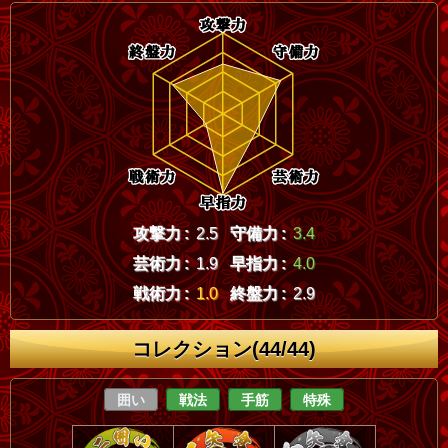
攻撃力 :
2.5
守備力 :
3.4
芸術力 :
1.9
早指力 :
4.0
戦術力 :
1.0
終盤力 :
2.9
コレクション(44/44)
囲い
戦法
手筋
特殊