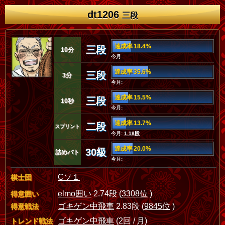
dt1206
三段
達成率 18.4%
三段
10分
今月:
達成率 35.6%
三段
3分
今月:
達成率 15.5%
三段
10秒
今月:
達成率 13.7%
二段
スプリント
今月:
1.18段
達成率 20.0%
30級
詰めバト
今月:
Cソ１
棋士団
elmo囲い
2.74段 (
3308位
)
得意囲い
ゴキゲン中飛車
2.83段 (
9845位
)
得意戦法
ゴキゲン中飛車
(2回 / 月)
トレンド戦法