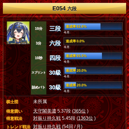
E054
六段
達成率 62.6%
三段
10分
今月:
達成率 0.0%
六段
3分
今月:
達成率 65.5%
四段
10秒
今月:
達成率 20.0%
30級
スプリント
今月:
達成率 20.0%
30級
詰めバト
今月:
未所属
棋士団
天守閣美濃
5.37段 (
365位
)
得意囲い
対振り持久戦
5.45段 (
1363位
)
得意戦法
対振り持久戦
(54回 / 月)
トレンド戦法