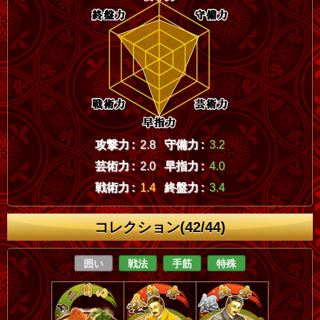
攻撃力 :
2.8
守備力 :
3.2
芸術力 :
2.0
早指力 :
4.0
戦術力 :
1.4
終盤力 :
3.4
コレクション(42/44)
囲い
戦法
手筋
特殊