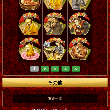
1
2
3
4
5
その他
友達一覧