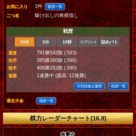
3件
お気に入り
棋譜一覧
駆け出しの将棋指し
二つ名
戦歴
10分
3分
10秒
詰めバト
スプリント
791勝542敗 (.593)
通算
385勝260敗 (.596)
先手
406勝282敗 (.590)
後手
1連勝中 (最高: 12連勝)
連勝
月別段級位履歴
棋譜一覧
過去大会
成績一覧
棋力レーダーチャート(16.8)