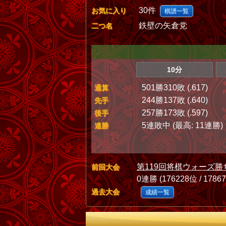
30件
お気に入り
棋譜一覧
鉄壁の矢倉党
二つ名
10分
501勝310敗 (.617)
通算
244勝137敗 (.640)
先手
257勝173敗 (.597)
後手
5連敗中 (最高: 11連勝)
連勝
第119回将棋ウォーズ勝
前回大会
0連勝 (176228位 / 1786
過去大会
成績一覧