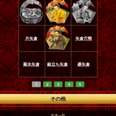
片矢倉
矢倉穴熊
菊水矢倉
銀立ち矢倉
菱矢倉
1
2
3
4
5
その他
友達一覧