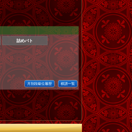
詰めバト
月別段級位履歴
棋譜一覧