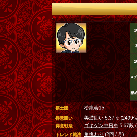
1
1
スプ
詰
松龍会15
棋士団
美濃囲い
5.37段 (
2499
得意囲い
ゴキゲン中飛車
5.67段 (
得意戦法
角換わり
(2回 / 月)
トレンド戦法