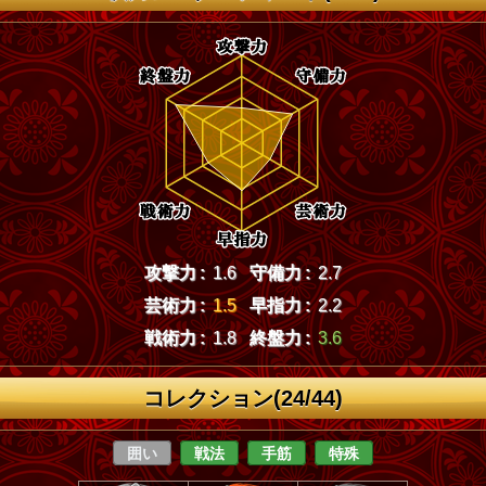
攻撃力 :
1.6
守備力 :
2.7
芸術力 :
1.5
早指力 :
2.2
戦術力 :
1.8
終盤力 :
3.6
コレクション(24/44)
囲い
戦法
手筋
特殊