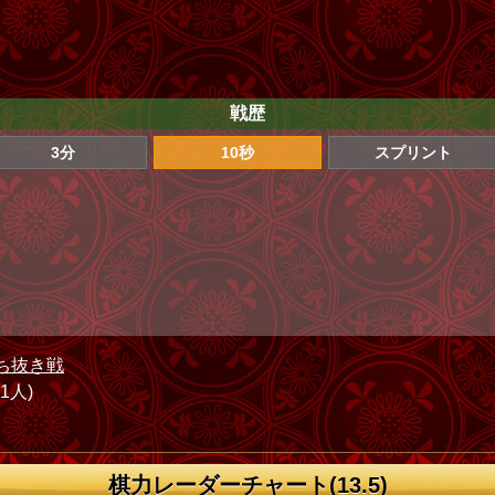
戦歴
3分
10秒
スプリント
ち抜き戦
71人)
棋力レーダーチャート(13.5)