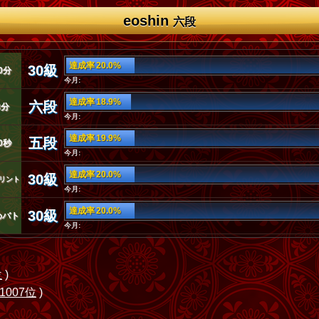
eoshin
六段
達成率 20.0%
30級
0分
今月:
達成率 18.9%
六段
3分
今月:
達成率 19.9%
五段
0秒
今月:
達成率 20.0%
30級
リント
今月:
達成率 20.0%
30級
めバト
今月:
位
)
1007位
)