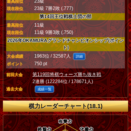
23級
最高段位
23級 7勝2敗 (.777)
現在段位
第14回王位戦棋士団の部
11級
最高段位
11級 9勝3敗 (.750)
現在段位
2026年OKAMURAグランドチャンピオンシップ(ポイン
ト)
1963位 / 32587人
大会成績
詳細
750 pt
ポイント
第119回将棋ウォーズ勝ち抜き戦
前回大会
2連勝 (122284位 / 178671人)
過去大会
成績一覧
棋力レーダーチャート(18.1)