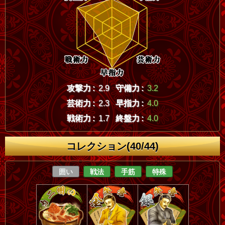
攻撃力 :
2.9
守備力 :
3.2
芸術力 :
2.3
早指力 :
4.0
戦術力 :
1.7
終盤力 :
4.0
コレクション(40/44)
囲い
戦法
手筋
特殊