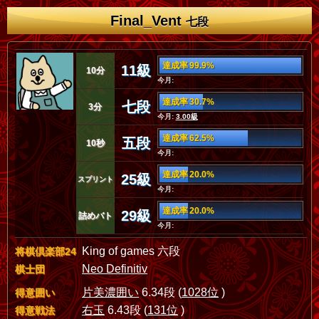
Final_Vent
七段
達成率 99.9%
11級
10分
今月:
達成率 30.7%
七段
3分
今月:
3.00級
達成率 62.5%
五段
10秒
今月:
達成率 20.0%
25級
スプリント
今月:
達成率 20.0%
29級
詰めバト
今月:
King of games 六段
将棋倶楽部24
Neo Definitiv
棋士団
片美濃囲い
6.34段 (
1028位
)
得意囲い
右玉
6.43段 (
131位
)
得意戦法