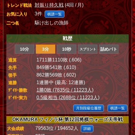
対振り持久戦
(4回 / 月)
トレンド戦法
3件
お気に入り
棋譜一覧
駆け出しの漁師
二つ名
戦歴
10分
3分
10秒
詰めバト
スプリント
1711勝1110敗 (.606)
通算
849勝541敗 (.610)
先手
862勝569敗 (.602)
後手
1連勝中 (最高: 12連勝)
連勝
1勝0敗 (7835位 / 11223人)
ﾃﾞｲﾘｰ勝数
0.5級相当 (2688位 / 11223人)
ﾃﾞｲﾘｰ実力
月別段級位履歴
棋譜一覧
OKAMURA フィノラ杯 第12回将棋ウォーズ天帝戦
79563位 / 194652人
大会成績
詳細