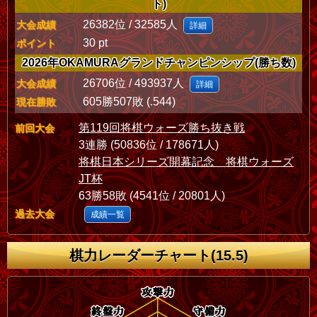
ト)
26382位 / 32585人
大会成績
詳細
30 pt
ポイント
2026年OKAMURAグランドチャンピンシップ(勝ち数)
26706位 / 493937人
大会成績
詳細
605勝507敗 (.544)
現在勝敗
第119回将棋ウォーズ勝ち抜き戦
前回大会
3連勝 (50836位 / 178671人)
将棋日本シリーズ開幕記念 将棋ウォーズ
JT杯
63勝58敗 (4541位 / 20801人)
過去大会
成績一覧
棋力レーダーチャート(15.5)