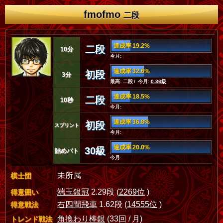
fmofmo
二段
達成率 19.2%
二段
10分
今月:
達成率 32.6%
初段
3分
最高: 二段 / 今月:
0.36級
達成率 18.5%
二段
10秒
今月:
達成率 36.8%
初段
スプリント
今月:
達成率 20.0%
30級
詰めバト
今月:
未所属
棋士団
端玉銀冠
2.29段 (
2269位
)
得意囲い
右四間飛車
1.62段 (
14555位
)
得意戦法
角換わり棒銀
(33回 / 月)
トレンド戦法