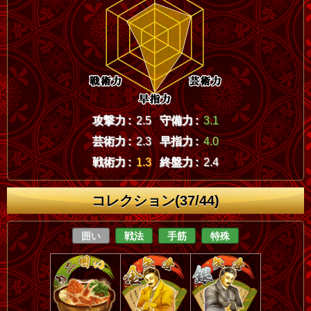
攻撃力 :
2.5
守備力 :
3.1
芸術力 :
2.3
早指力 :
4.0
戦術力 :
1.3
終盤力 :
2.4
コレクション(37/44)
囲い
戦法
手筋
特殊