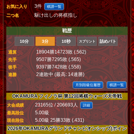
3件
お気に入り
棋譜一覧
駆け出しの将棋指し
二つ名
戦歴
10分
3分
10秒
詰めバト
スプリント
18904勝14723敗 (.562)
通算
9507勝7295敗 (.565)
先手
9397勝7428敗 (.558)
後手
2連敗中 (最高: 14連勝)
連勝
月別段級位履歴
棋譜一覧
OKAMURA フィノラ杯 第12回将棋ウォーズ天帝戦
23165位 / 206693人
大会成績
詳細
5.00級
最高段位
5.00級 25勝33敗 (.431)
現在段位
2026年OKAMURAグランドチャンピオンシップ(ポイン