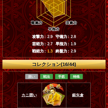
攻撃力 :
2.9
守備力 :
2.8
芸術力 :
2.7
早指力 :
1.9
戦術力 :
1.3
終盤力 :
2.9
コレクション(16/44)
囲い
戦法
手筋
特殊
カニ囲い
銀矢倉