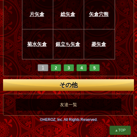
片矢倉
総矢倉
矢倉穴熊
菊水矢倉
銀立ち矢倉
菱矢倉
1
2
3
4
5
その他
友達一覧
©HEROZ, Inc. All Rights Reserved.
▲TOP