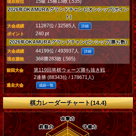
15級 15勝13敗 (.535)
現在段位
2026年OKAMURAグランドチャンピオンシップ(ポイン
ト)
11287位 / 32585人
大会成績
詳細
240 pt
ポイント
2026年OKAMURAグランドチャンピンシップ(勝ち数)
44199位 / 493937人
大会成績
詳細
368勝283敗 (.565)
現在勝敗
第119回将棋ウォーズ勝ち抜き戦
前回大会
2連勝 (88343位 / 178671人)
過去大会
成績一覧
棋力レーダーチャート(14.4)