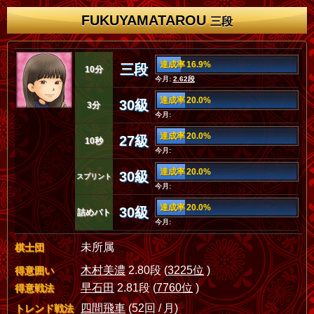
FUKUYAMATAROU
三段
達成率 16.9%
三段
10分
今月:
2.62段
達成率 20.0%
30級
3分
今月:
達成率 20.0%
27級
10秒
今月:
達成率 20.0%
30級
スプリント
今月:
達成率 20.0%
30級
詰めバト
今月:
未所属
棋士団
木村美濃
2.80段 (
3225位
)
得意囲い
早石田
2.81段 (
7760位
)
得意戦法
四間飛車
(52回 / 月)
トレンド戦法