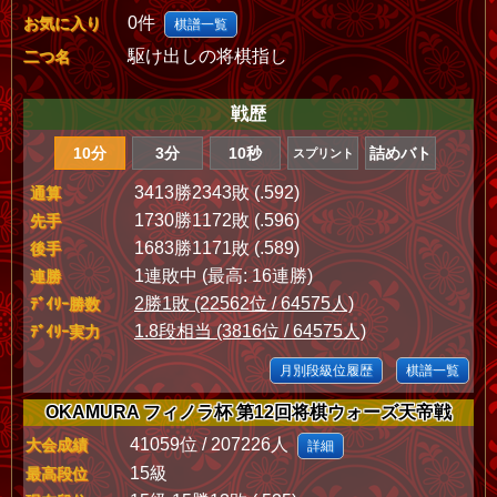
0件
お気に入り
棋譜一覧
駆け出しの将棋指し
二つ名
戦歴
10分
3分
10秒
詰めバト
スプリント
3413勝2343敗 (.592)
通算
1730勝1172敗 (.596)
先手
1683勝1171敗 (.589)
後手
1連敗中 (最高: 16連勝)
連勝
2勝1敗 (22562位 / 64575人)
ﾃﾞｲﾘｰ勝数
1.8段相当 (3816位 / 64575人)
ﾃﾞｲﾘｰ実力
月別段級位履歴
棋譜一覧
OKAMURA フィノラ杯 第12回将棋ウォーズ天帝戦
41059位 / 207226人
大会成績
詳細
15級
最高段位