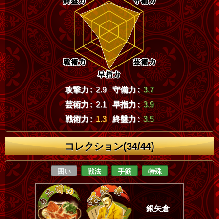
攻撃力 :
2.9
守備力 :
3.7
芸術力 :
2.1
早指力 :
3.9
戦術力 :
1.3
終盤力 :
3.5
コレクション(34/44)
囲い
戦法
手筋
特殊
銀矢倉