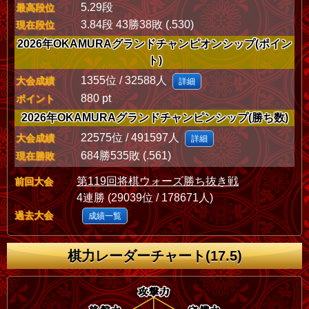
5.29段
最高段位
3.84段 43勝38敗 (.530)
現在段位
2026年OKAMURAグランドチャンピオンシップ(ポイン
ト)
1355位 / 32588人
大会成績
詳細
880 pt
ポイント
2026年OKAMURAグランドチャンピンシップ(勝ち数)
22575位 / 491597人
大会成績
詳細
684勝535敗 (.561)
現在勝敗
第119回将棋ウォーズ勝ち抜き戦
前回大会
4連勝 (29039位 / 178671人)
過去大会
成績一覧
棋力レーダーチャート(17.5)