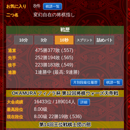
8件
お気に入り
棋譜一覧
変幻自在の将棋指し
二つ名
戦歴
10分
3分
10秒
詰めバト
スプリント
475勝377敗 (.557)
通算
252勝194敗 (.565)
先手
223勝183敗 (.549)
後手
1連勝中 (最高: 9連勝)
連勝
月別段級位履歴
棋譜一覧
OKAMURA フィノラ杯 第12回将棋ウォーズ天帝戦
16433位 / 189014人
大会成績
詳細
8.00級
最高段位
8.00級 22勝19敗 (.536)
現在段位
第14回王位戦棋士団の部