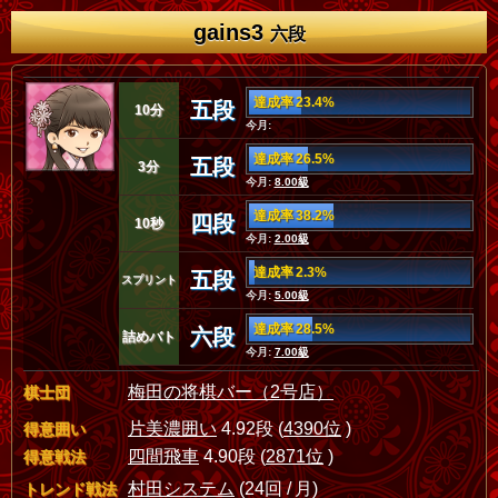
gains3
六段
達成率 23.4%
五段
10分
今月:
達成率 26.5%
五段
3分
今月:
8.00級
達成率 38.2%
四段
10秒
今月:
2.00級
達成率 2.3%
五段
スプリント
今月:
5.00級
達成率 28.5%
六段
詰めバト
今月:
7.00級
梅田の将棋バー（2号店）
棋士団
片美濃囲い
4.92段 (
4390位
)
得意囲い
四間飛車
4.90段 (
2871位
)
得意戦法
村田システム
(24回 / 月)
トレンド戦法