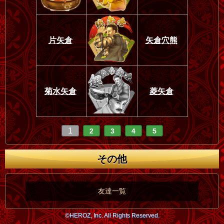
片矢倉
矢倉穴熊
菊水矢倉
菱矢倉
1
2
3
4
5
その他
友達一覧
©HEROZ, Inc. All Rights Reserved.