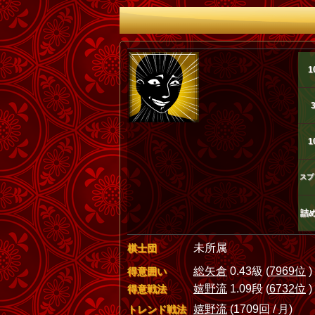
1
1
スプ
詰
未所属
棋士団
総矢倉
0.43級 (
7969位
)
得意囲い
嬉野流
1.09段 (
6732位
)
得意戦法
嬉野流
(1709回 / 月)
トレンド戦法