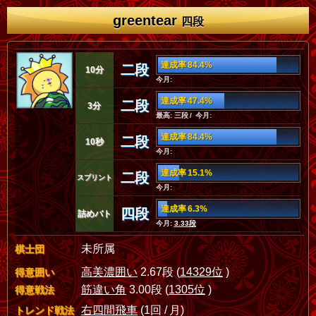
greentear
四段
達成率 84.4%
二段
10分
今月:
達成率 47.4%
二段
3分
最高: 三段 / 今月:
達成率 84.4%
二段
10秒
今月:
達成率 15.1%
二段
スプリント
今月:
達成率 6.3%
四段
詰めバト
今月:
3.33段
未所属
棋士団
高美濃囲い
2.67段 (
14329位
)
得意囲い
筋違い角
3.00段 (
1305位
)
得意戦法
右四間飛車
(1回 / 月)
トレンド戦法