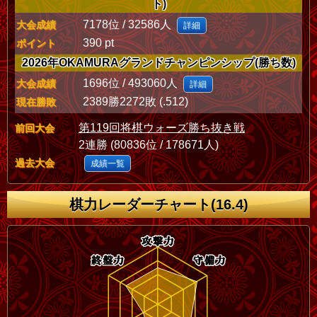
ト)
7178位 / 32586人
大会成績
詳細
390 pt
ポイント
2026年OKAMURAグランドチャンピンシップ(勝ち数)
1696位 / 493060人
大会成績
詳細
2389勝2272敗 (.512)
現在勝敗
第119回将棋ウォーズ勝ち抜き戦
前回大会
2連勝 (80836位 / 178671人)
過去大会
成績一覧
棋力レーダーチャート(16.4)