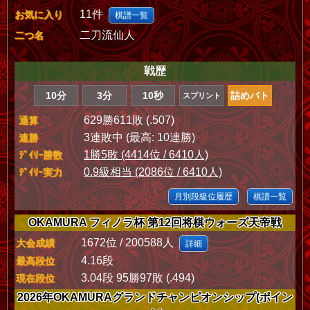
11件
お気に入り
棋譜一覧
二刀流仙人
二つ名
戦歴
10分
3分
10秒
詰めバト
スプリント
629勝611敗 (.507)
通算
3連敗中 (最高: 10連勝)
連勝
1勝5敗 (4414位 / 6410人)
ﾃﾞｲﾘｰ勝数
0.9級相当 (2086位 / 6410人)
ﾃﾞｲﾘｰ実力
月別段級位履歴
棋譜一覧
OKAMURA フィノラ杯 第12回将棋ウォーズ天帝戦
1672位 / 200588人
大会成績
詳細
4.16段
最高段位
3.04段 95勝97敗 (.494)
現在段位
2026年OKAMURAグランドチャンピオンシップ(ポイン