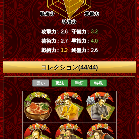
攻撃力 :
2.6
守備力 :
3.2
芸術力 :
2.7
早指力 :
4.0
戦術力 :
1.2
終盤力 :
2.6
コレクション(44/44)
囲い
戦法
手筋
特殊