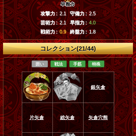
攻撃力 :
2.1
守備力 :
2.5
芸術力 :
2.1
早指力 :
4.0
戦術力 :
0.9
終盤力 :
1.8
コレクション(21/44)
囲い
戦法
手筋
特殊
銀矢倉
片矢倉
総矢倉
矢倉穴熊