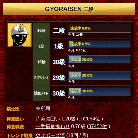
GYORAISEN
二段
達成率 0.0%
二段
10分
今月:
10級
達成率 6.9%
1級
3分
今月:
8.00級
達成率 20.0%
30級
10秒
今月:
達成率 20.0%
29級
スプリント
今月:
達成率 20.0%
30級
詰めバト
今月:
未所属
棋士団
片美濃囲い
1.20級 (
162654位
)
得意囲い
一手損角換わり
0.78級 (
37452位
)
得意戦法
やばボーズ流
(18回 / 月)
トレンド戦法