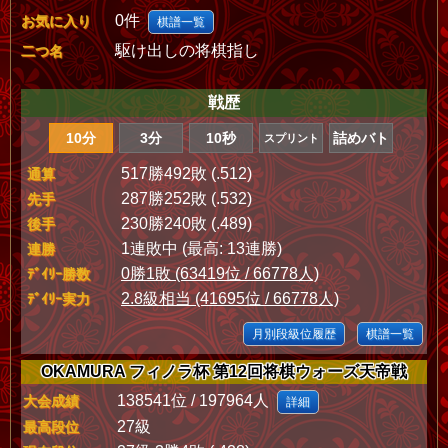
0件
お気に入り
棋譜一覧
駆け出しの将棋指し
二つ名
戦歴
10分
3分
10秒
詰めバト
スプリント
517勝492敗 (.512)
通算
287勝252敗 (.532)
先手
230勝240敗 (.489)
後手
1連敗中 (最高: 13連勝)
連勝
0勝1敗 (63419位 / 66778人)
ﾃﾞｲﾘｰ勝数
2.8級相当 (41695位 / 66778人)
ﾃﾞｲﾘｰ実力
月別段級位履歴
棋譜一覧
OKAMURA フィノラ杯 第12回将棋ウォーズ天帝戦
138541位 / 197964人
大会成績
詳細
27級
最高段位