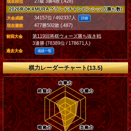
27級 3勝4敗 (.428)
現在段位
2026年OKAMURAグランドチャンピンシップ(勝ち数)
34157位 / 492337人
大会成績
詳細
477勝502敗 (.487)
現在勝敗
第119回将棋ウォーズ勝ち抜き戦
前回大会
3連勝 (78389位 / 178671人)
過去大会
成績一覧
棋力レーダーチャート(13.5)