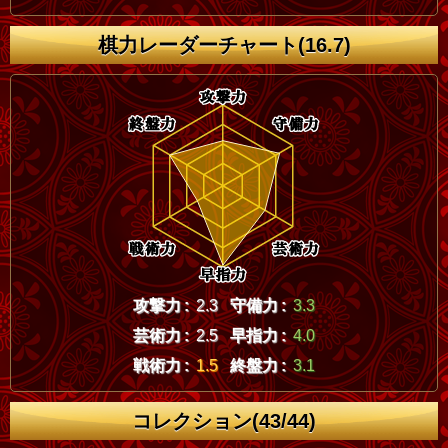
棋力レーダーチャート(16.7)
攻撃力 :
2.3
守備力 :
3.3
芸術力 :
2.5
早指力 :
4.0
戦術力 :
1.5
終盤力 :
3.1
コレクション(43/44)