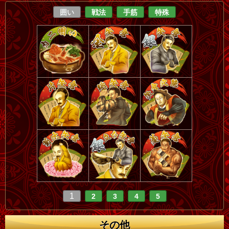
囲い
戦法
手筋
特殊
1
2
3
4
5
その他