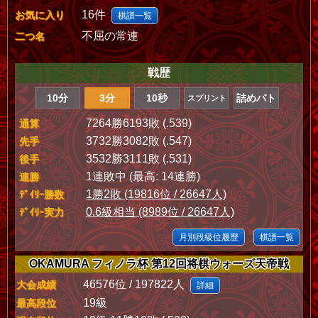
16件
お気に入り
棋譜一覧
不屈の常連
二つ名
戦歴
10分
3分
10秒
詰めバト
スプリント
7264勝6193敗 (.539)
通算
3732勝3082敗 (.547)
先手
3532勝3111敗 (.531)
後手
1連敗中 (最高: 14連勝)
連勝
1勝2敗 (19816位 / 26647人)
ﾃﾞｲﾘｰ勝数
0.6級相当 (8989位 / 26647人)
ﾃﾞｲﾘｰ実力
月別段級位履歴
棋譜一覧
OKAMURA フィノラ杯 第12回将棋ウォーズ天帝戦
46576位 / 197822人
大会成績
詳細
19級
最高段位