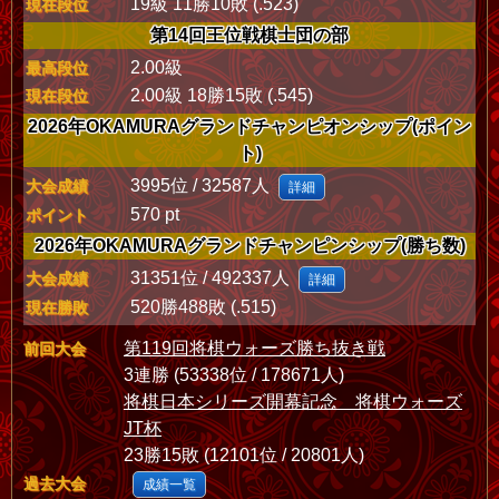
19級 11勝10敗 (.523)
現在段位
第14回王位戦棋士団の部
2.00級
最高段位
2.00級 18勝15敗 (.545)
現在段位
2026年OKAMURAグランドチャンピオンシップ(ポイン
ト)
3995位 / 32587人
大会成績
詳細
570 pt
ポイント
2026年OKAMURAグランドチャンピンシップ(勝ち数)
31351位 / 492337人
大会成績
詳細
520勝488敗 (.515)
現在勝敗
第119回将棋ウォーズ勝ち抜き戦
前回大会
3連勝 (53338位 / 178671人)
将棋日本シリーズ開幕記念 将棋ウォーズ
JT杯
23勝15敗 (12101位 / 20801人)
過去大会
成績一覧