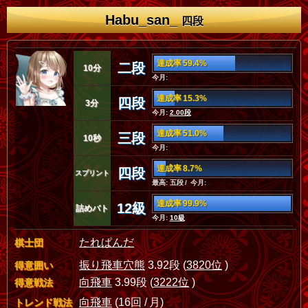
Habu_san_
四段
達成率 59.4%
二段
10分
今月:
達成率 15.3%
四段
3分
今月:
2.00段
達成率 51.0%
三段
10秒
今月:
達成率 8.7%
四段
スプリント
最高: 五段 / 今月:
達成率 99.9%
12級
詰めバト
今月:
10級
たれぱんだ
棋士団
振り飛車穴熊
3.92段 (
3820位
)
得意囲い
向飛車
3.99段 (
3222位
)
得意戦法
向飛車
(16回 / 月)
トレンド戦法