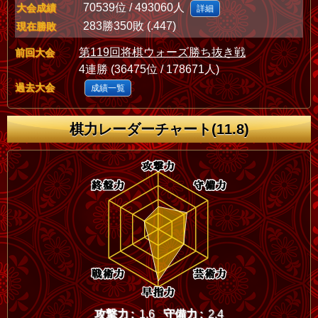
70539位 / 493060人
大会成績
詳細
283勝350敗 (.447)
現在勝敗
第119回将棋ウォーズ勝ち抜き戦
前回大会
4連勝 (36475位 / 178671人)
過去大会
成績一覧
棋力レーダーチャート(11.8)
攻撃力 :
1.6
守備力 :
2.4