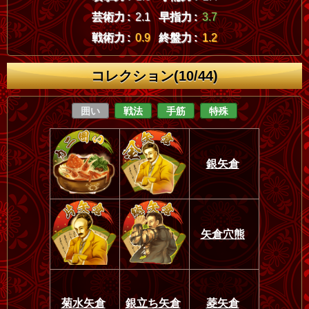
芸術力 :
2.1
早指力 :
3.7
戦術力 :
0.9
終盤力 :
1.2
コレクション(10/44)
囲い
戦法
手筋
特殊
銀矢倉
矢倉穴熊
菊水矢倉
銀立ち矢倉
菱矢倉