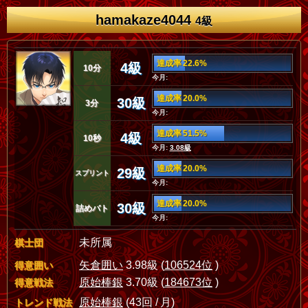
hamakaze4044
4級
達成率 22.6%
4級
10分
今月:
達成率 20.0%
30級
3分
今月:
達成率 51.5%
4級
10秒
今月:
3.08級
達成率 20.0%
29級
スプリント
今月:
達成率 20.0%
30級
詰めバト
今月:
未所属
棋士団
矢倉囲い
3.98級 (
106524位
)
得意囲い
原始棒銀
3.70級 (
184673位
)
得意戦法
原始棒銀
(43回 / 月)
トレンド戦法