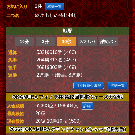
0件
お気に入り
棋譜一覧
駆け出しの将棋指し
二つ名
戦歴
10分
3分
10秒
詰めバト
スプリント
532勝616敗 (.463)
通算
264勝313敗 (.457)
先手
268勝303敗 (.469)
後手
2連勝中 (最高: 8連勝)
連勝
月別段級位履歴
棋譜一覧
OKAMURA フィノラ杯 第12回将棋ウォーズ天帝戦
65303位 / 198684人
大会成績
詳細
20級
最高段位
20級 10勝10敗 (.500)
現在段位
2026年OKAMURAグランドチャンピンシップ(勝ち数)